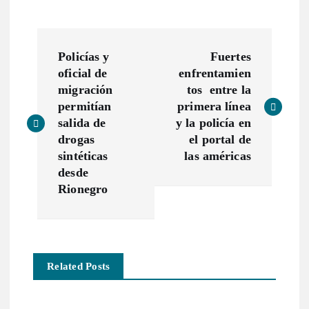
N
Policías y
Fuertes
a
oficial de
enfrentamien
migración
tos entre la
v
permitían
primera línea
salida de
y la policía en
e
drogas
el portal de
sintéticas
las américas
g
desde
Rionegro
a
c
Related Posts
i