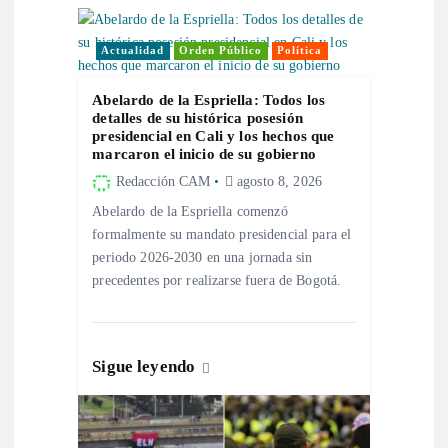
ó
n
Actualidad
Orden Público
Política
d
Abelardo de la Espriella: Todos los
detalles de su histórica posesión
presidencial en Cali y los hechos que
e
marcaron el inicio de su gobierno
Redacción CAM
agosto 8, 2026
e
Abelardo de la Espriella comenzó
formalmente su mandato presidencial para el
n
periodo 2026-2030 en una jornada sin
precedentes por realizarse fuera de Bogotá.
t
r
Sigue leyendo
a