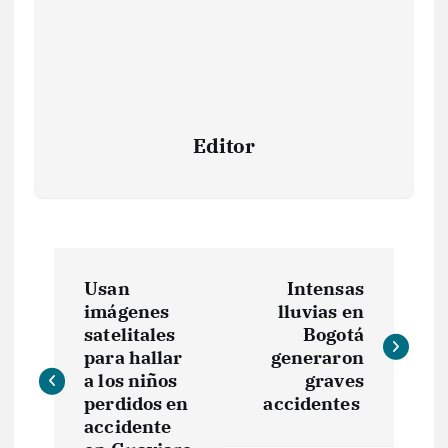
Editor
N
Usan
Intensas
a
imágenes
lluvias en
satelitales
Bogotá
v
para hallar
generaron
a los niños
graves
e
perdidos en
accidentes
accidente