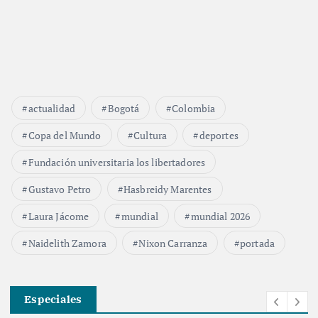
actualidad
Bogotá
Colombia
Copa del Mundo
Cultura
deportes
Fundación universitaria los libertadores
Gustavo Petro
Hasbreidy Marentes
Laura Jácome
mundial
mundial 2026
Naidelith Zamora
Nixon Carranza
portada
Especiales