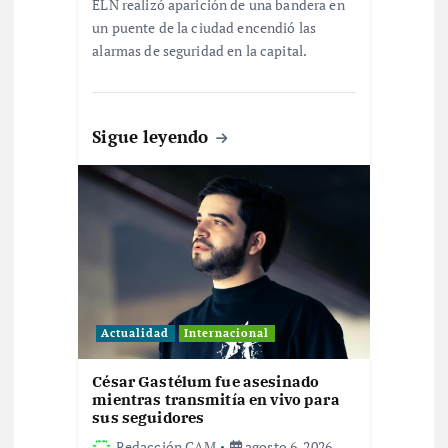
n
ELN realizó aparición de una bandera en
un puente de la ciudad encendió las
t
alarmas de seguridad en la capital.
r
Sigue leyendo
a
d
a
s
Actualidad
Internacional
César Gastélum fue asesinado
mientras transmitía en vivo para
sus seguidores
Redacción CAM
agosto 6, 2026