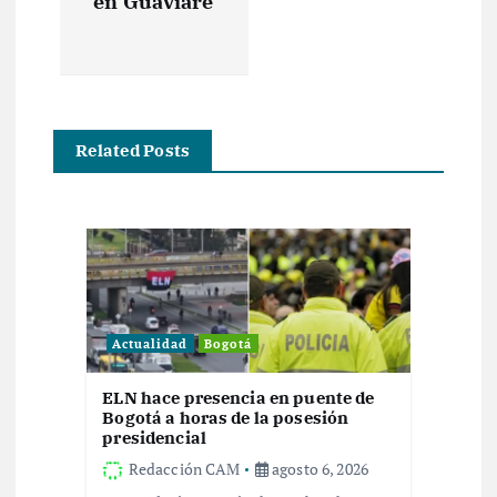
en Guaviare
g
a
c
Related Posts
i
ó
n
d
Actualidad
Bogotá
e
ELN hace presencia en puente de
Bogotá a horas de la posesión
e
presidencial
Redacción CAM
agosto 6, 2026