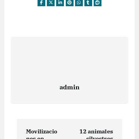
admin
N
Movilizacio
12 animales
nes en
silvestres