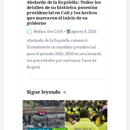
d
Abelardo de la Espriella: Todos los
detalles de su histórica posesión
e
presidencial en Cali y los hechos
que marcaron el inicio de su
gobierno
e
Redacción CAM
agosto 8, 2026
n
Abelardo de la Espriella comenzó
formalmente su mandato presidencial
t
para el periodo 2026-2030 en una jornada
sin precedentes por realizarse fuera de
r
Bogotá.
a
Sigue leyendo
d
a
s