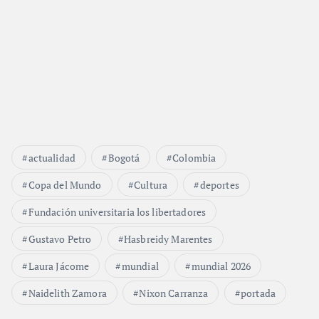
actualidad
Bogotá
Colombia
Copa del Mundo
Cultura
deportes
Fundación universitaria los libertadores
Gustavo Petro
Hasbreidy Marentes
Laura Jácome
mundial
mundial 2026
Naidelith Zamora
Nixon Carranza
portada