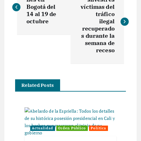
a
Bogotá del
víctimas del
v
14 al 19 de
tráfico
octubre
ilegal
e
recuperado
s durante la
semana de
g
receso
a
c
Related Posts
i
ó
n
Actualidad
Orden Público
Política