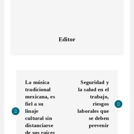
Editor
N
La música
Seguridad y
a
tradicional
la salud en el
mexicana, es
trabajo,
v
fiel a su
riesgos
linaje
laborales que
e
cultural sin
se deben
distanciarse
prevenir
de sus raíces