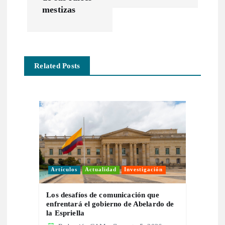
g
mestizas
a
c
Related Posts
i
ó
n
d
e
Artículos
Actualidad
Investigación
e
Los desafíos de comunicación que
enfrentará el gobierno de Abelardo de
la Espriella
n