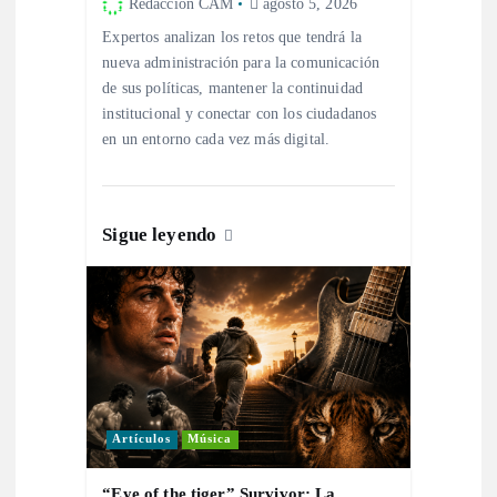
Redacción CAM
agosto 5, 2026
t
Expertos analizan los retos que tendrá la
nueva administración para la comunicación
de sus políticas, mantener la continuidad
r
institucional y conectar con los ciudadanos
en un entorno cada vez más digital.
a
d
Sigue leyendo
a
s
Artículos
Música
“Eye of the tiger” Survivor: La