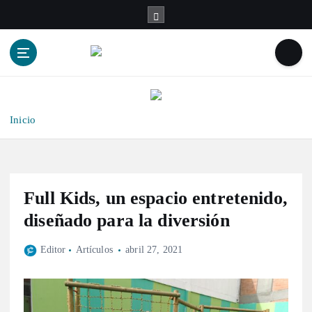
S
a
l
t
a
r
a
l
Inicio
c
o
n
t
Full Kids, un espacio entretenido,
e
n
diseñado para la diversión
i
d
Editor
Artículos
abril 27, 2021
o