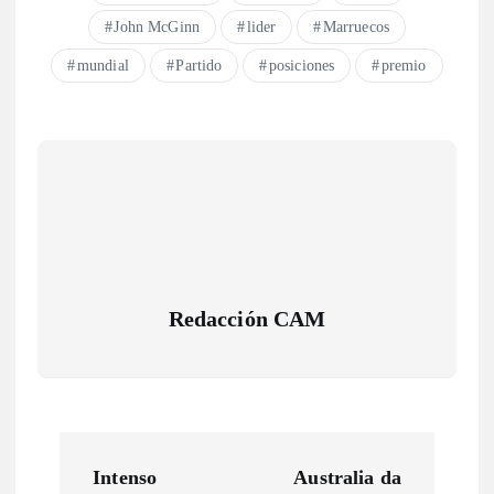
John McGinn
lider
Marruecos
mundial
Partido
posiciones
premio
Redacción CAM
N
Intenso
Australia da