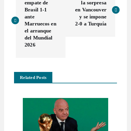
a
empate de
la sorpresa
Brasil 1-1
en Vancouver
v
ante
y se impone
Marruecos en
2-0 a Turquía
e
el arranque
del Mundial
g
2026
a
c
Related Posts
i
ó
n