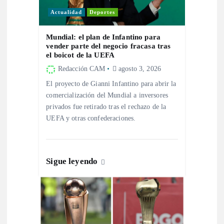
d
Actualidad
Deportes
e
Mundial: el plan de Infantino para
vender parte del negocio fracasa tras
e
el boicot de la UEFA
Redacción CAM
agosto 3, 2026
n
El proyecto de Gianni Infantino para abrir la
comercialización del Mundial a inversores
t
privados fue retirado tras el rechazo de la
UEFA y otras confederaciones.
r
a
Sigue leyendo
d
a