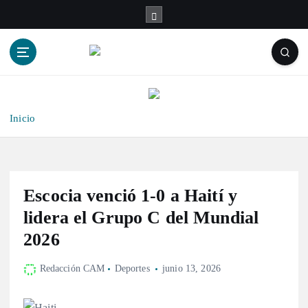
S
a
l
t
a
r
a
l
Inicio
c
o
n
t
Escocia venció 1-0 a Haití y
e
n
lidera el Grupo C del Mundial
i
2026
d
o
Redacción CAM
Deportes
junio 13, 2026