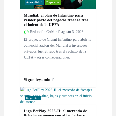
Actualidad
Deportes
e
Mundial: el plan de Infantino para
vender parte del negocio fracasa tras
e
el boicot de la UEFA
Redacción CAM
agosto 3, 2026
n
El proyecto de Gianni Infantino para abrir la
comercialización del Mundial a inversores
t
privados fue retirado tras el rechazo de la
UEFA y otras confederaciones.
r
a
Sigue leyendo
d
a
Deportes
s
Liga BetPlay 2026-II: el mercado de
fichajes se mueve con altas, bajas y