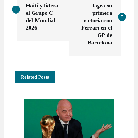
a
Haití y lidera
logra su
v
el Grupo C
primera
del Mundial
victoria con
e
2026
Ferrari en el
GP de
g
Barcelona
a
c
Related Posts
i
ó
n
d