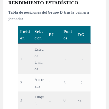
RENDIMIENTO ESTADÍSTICO
Tabla de posiciones del Grupo D tras la primera
jornada:
Posici
Selec
Punt
PJ
DG
ón
ción
os
Estad
os
1
1
3
+3
Unid
os
Austr
2
1
3
+2
alia
Turqu
3
1
0
-2
ía