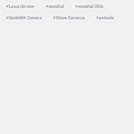
Laura Jácome
mundial
mundial 2026
Naidelith Zamora
Nixon Carranza
portada