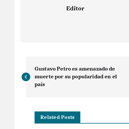
Editor
N
Gustavo Petro es amenazado de
a
muerte por su popularidad en el
país
v
e
Related Posts
g