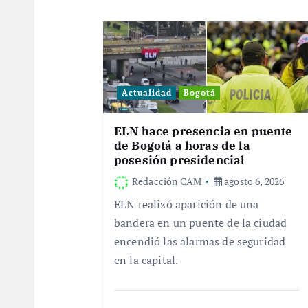
a
c
Actualidad
Bogotá
i
ELN hace presencia en puente
ó
de Bogotá a horas de la
posesión presidencial
n
Redacción CAM
agosto 6, 2026
ELN realizó aparición de una
d
bandera en un puente de la ciudad
encendió las alarmas de seguridad
e
en la capital.
e