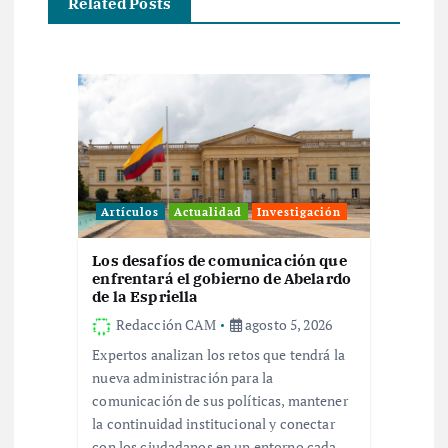
c
Related Posts
i
ó
n
d
Artículos
Actualidad
Investigación
e
Los desafíos de comunicación que
enfrentará el gobierno de Abelardo
e
de la Espriella
Redacción CAM
agosto 5, 2026
n
Expertos analizan los retos que tendrá la
nueva administración para la
t
comunicación de sus políticas, mantener
la continuidad institucional y conectar
con los ciudadanos en un entorno cada