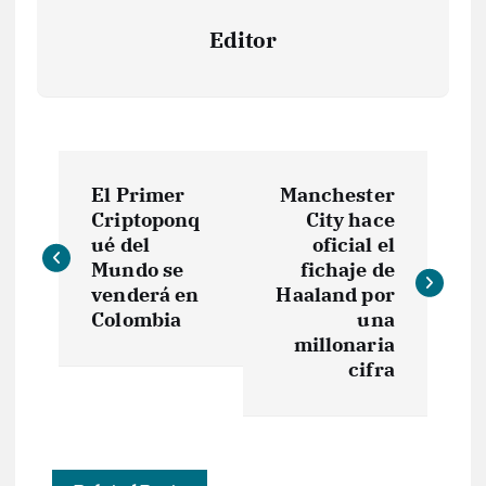
Editor
N
El Primer
Manchester
a
Criptoponq
City hace
ué del
oficial el
v
Mundo se
fichaje de
venderá en
Haaland por
e
Colombia
una
millonaria
cifra
g
a