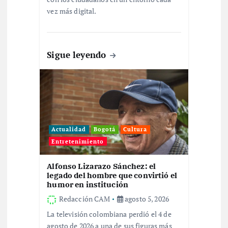
r
vez más digital.
a
d
Sigue leyendo
a
s
Actualidad
Bogotá
Cultura
Entretenimiento
Alfonso Lizarazo Sánchez: el
legado del hombre que convirtió el
humor en institución
Redacción CAM
agosto 5, 2026
La televisión colombiana perdió el 4 de
agosto de 2026 a una de sus figuras más