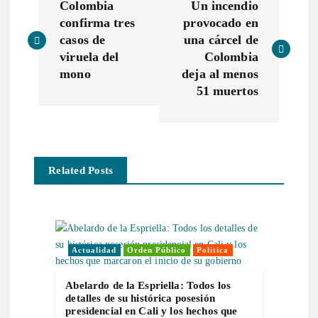
Colombia
Un incendio
a
confirma tres
provocado en
casos de
una cárcel de
v
viruela del
Colombia
mono
deja al menos
e
51 muertos
g
a
Related Posts
c
i
Actualidad
Orden Público
Política
ó
Abelardo de la Espriella: Todos los
n
detalles de su histórica posesión
presidencial en Cali y los hechos que