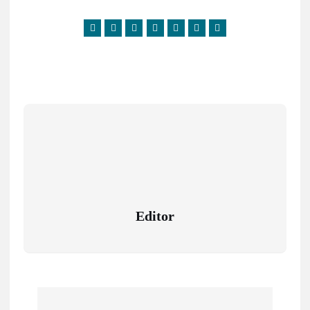
Editor
N