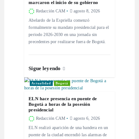
marcaron el inicio de su gobierno
d
Redacción CAM
agosto 8, 2026
Abelardo de la Espriella comenzó
e
formalmente su mandato presidencial para el
periodo 2026-2030 en una jornada sin
e
precedentes por realizarse fuera de Bogotá.
n
t
Sigue leyendo
r
Actualidad
Bogotá
a
ELN hace presencia en puente de
Bogotá a horas de la posesión
presidencial
d
Redacción CAM
agosto 6, 2026
a
ELN realizó aparición de una bandera en un
puente de la ciudad encendió las alarmas de