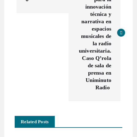
v
innovación
e
técnica y
narrativa en
g
espacios
musicales de
a
la radio
universitaria.
c
Caso Q’rola
de sala de
prensa en
i
Uniminuto
Radio
ó
n
d
Related Posts
e