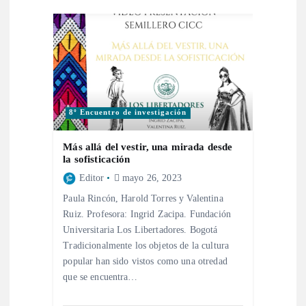
e
n
t
8º Encuentro de investigación
r
Más allá del vestir, una mirada desde
a
la sofisticación
Editor
mayo 26, 2023
d
Paula Rincón, Harold Torres y Valentina
Ruiz. Profesora: Ingrid Zacipa. Fundación
a
Universitaria Los Libertadores. Bogotá
Tradicionalmente los objetos de la cultura
s
popular han sido vistos como una otredad
que se encuentra…