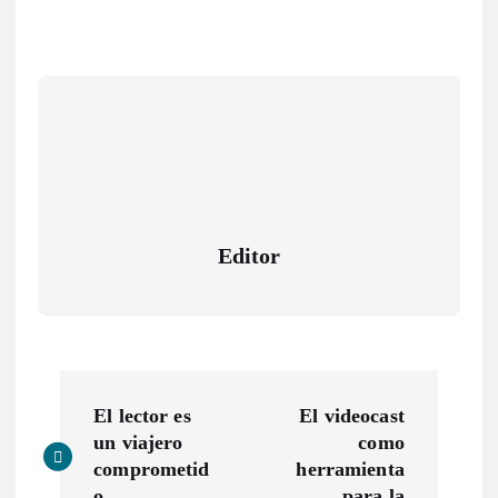
Editor
N
El lector es
El videocast
a
un viajero
como
comprometid
herramienta
o
para la