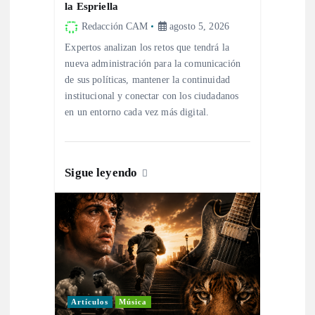
e
la Espriella
Redacción CAM
agosto 5, 2026
n
Expertos analizan los retos que tendrá la
nueva administración para la comunicación
t
de sus políticas, mantener la continuidad
institucional y conectar con los ciudadanos
r
en un entorno cada vez más digital.
a
d
Sigue leyendo
a
s
Artículos
Música