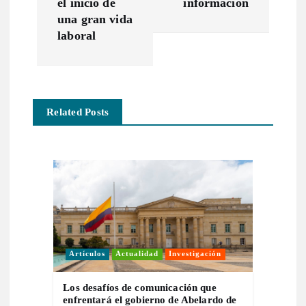
e
el inicio de
información
una gran vida
g
laboral
a
c
Related Posts
i
ó
n
d
Artículos
Actualidad
Investigación
e
Los desafíos de comunicación que
enfrentará el gobierno de Abelardo de