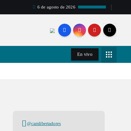
6 de agosto de 2026
En vivo
@camlibertadores