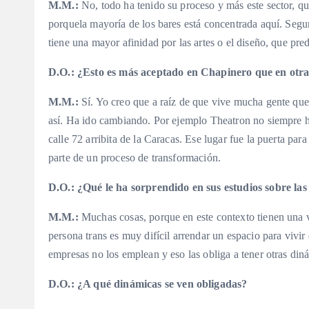
M.M.:
No, todo ha tenido su proceso y más este sector, qu
porquela mayoría de los bares está concentrada aquí. Segu
tiene una mayor afinidad por las artes o el diseño, que pre
D.O.:
¿Esto es más aceptado en Chapinero que en otr
M.M.:
Sí. Yo creo que a raíz de que vive mucha gente q
así. Ha ido cambiando. Por ejemplo Theatron no siempre ha
calle 72 arribita de la Caracas. Ese lugar fue la puerta p
parte de un proceso de transformación.
D.O.:
¿Qué le ha sorprendido en sus estudios sobre la
M.M.:
Muchas cosas, porque en este contexto tienen una vi
persona trans es muy difícil arrendar un espacio para viv
empresas no los emplean y eso las obliga a tener otras diná
D.O.:
¿A qué dinámicas se ven obligadas?