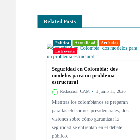
v
Related Posts
e
Política
Actualidad
Artículos
g
Entrevista
a
Seguridad en Colombia: dos
modelos para un problema
c
estructural
Redacción CAM
junio 11, 2026
i
Mientras los colombianos se preparan
para las elecciones presidenciales, dos
ó
visiones sobre cómo garantizar la
seguridad se enfrentan en el debate
n
público.