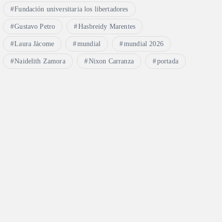
Fundación universitaria los libertadores
Gustavo Petro
Hasbreidy Marentes
Laura Jácome
mundial
mundial 2026
Naidelith Zamora
Nixon Carranza
portada