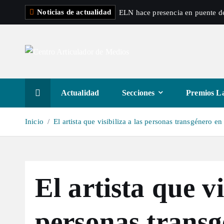
S
Noticias de actualidad
ELN hace presencia en puente de
a
l
t
a
r
a
Actualidad
Secciones
Premios La
l
c
Inicio
El artista que visibiliza a las personas transgénero e
o
n
t
e
El artista que vi
n
i
d
personas transg
o