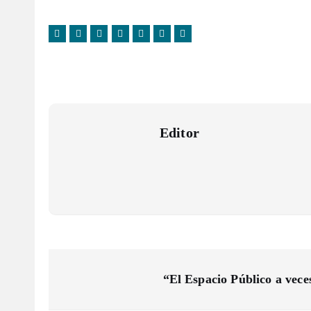
Editor
N
“El Espacio Público a vec
a