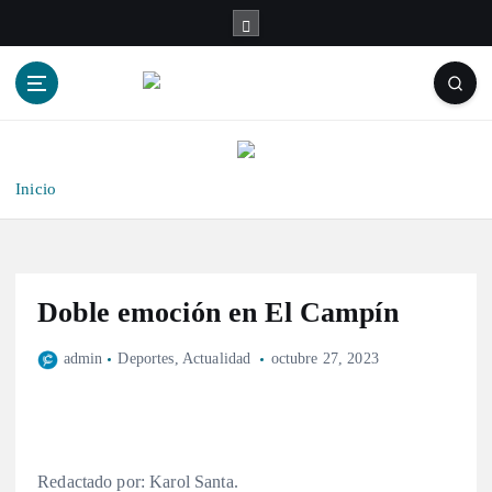
S
a
l
t
a
r
a
l
Inicio
c
o
n
t
Doble emoción en El Campín
e
n
admin
Deportes
,
Actualidad
octubre 27, 2023
i
d
o
Redactado por: Karol Santa.