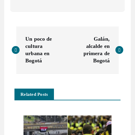
N
Un poco de
Galán,
a
cultura
alcalde en
urbana en
primera de
v
Bogotá
Bogotá
e
g
Related Posts
a
c