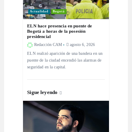
i
Actualidad
Bogotá
ó
ELN hace presencia en puente de
n
Bogotá a horas de la posesión
presidencial
d
Redacción CAM
agosto 6, 2026
ELN realizó aparición de una bandera en un
e
puente de la ciudad encendió las alarmas de
seguridad en la capital.
e
n
Sigue leyendo
t
r
a