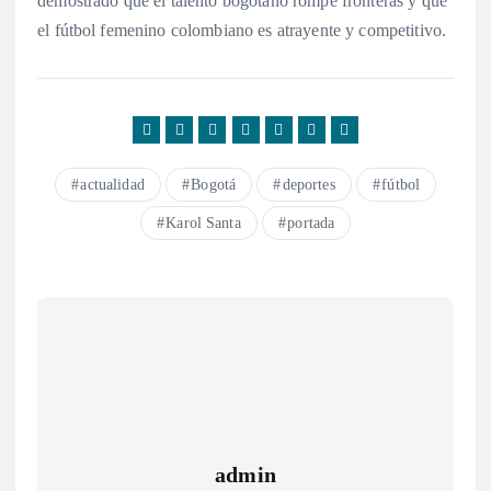
demostrado que el talento bogotano rompe fronteras y que
el fútbol femenino colombiano es atrayente y competitivo.
actualidad
Bogotá
deportes
fútbol
Karol Santa
portada
admin