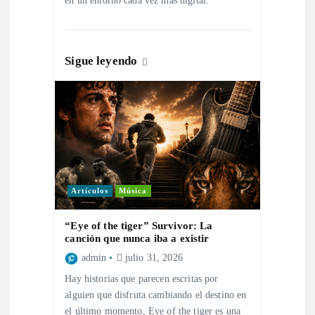
en un entorno cada vez más digital.
a
d
Sigue leyendo
a
s
Artículos
Música
“Eye of the tiger” Survivor: La
canción que nunca iba a existir
admin
julio 31, 2026
Hay historias que parecen escritas por
alguien que disfruta cambiando el destino en
el último momento, Eye of the tiger es una