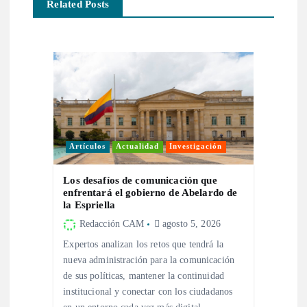
c
Related Posts
i
ó
n
d
Artículos
Actualidad
Investigación
e
Los desafíos de comunicación que
enfrentará el gobierno de Abelardo de
e
la Espriella
Redacción CAM
agosto 5, 2026
n
Expertos analizan los retos que tendrá la
nueva administración para la comunicación
t
de sus políticas, mantener la continuidad
institucional y conectar con los ciudadanos
r