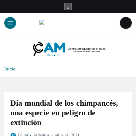
S
a
l
t
a
r
a
l
c
o
Inicio
n
t
e
n
i
Día mundial de los chimpancés,
d
una especie en peligro de
o
extinción
Editor
Artículos
julio 14, 2021