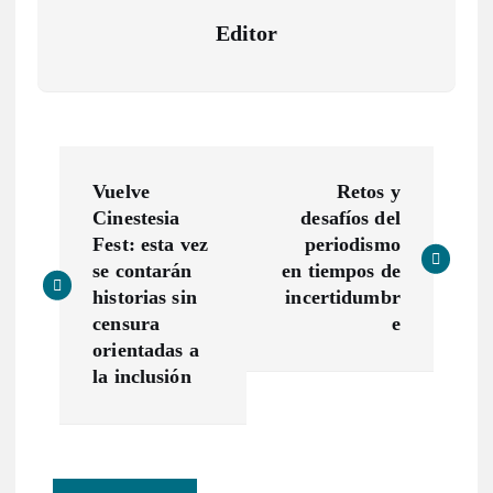
Editor
N
Vuelve
Retos y
a
Cinestesia
desafíos del
Fest: esta vez
periodismo
v
se contarán
en tiempos de
historias sin
incertidumbr
e
censura
e
orientadas a
g
la inclusión
a