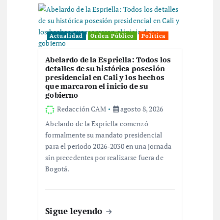
i
ó
Actualidad
Orden Público
Política
n
Abelardo de la Espriella: Todos los
detalles de su histórica posesión
d
presidencial en Cali y los hechos
que marcaron el inicio de su
e
gobierno
Redacción CAM
agosto 8, 2026
e
Abelardo de la Espriella comenzó
formalmente su mandato presidencial
n
para el periodo 2026-2030 en una jornada
sin precedentes por realizarse fuera de
t
Bogotá.
r
Sigue leyendo