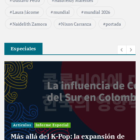
Gustavo Petro
Hasbreidy Marentes
Laura Jácome
mundial
mundial 2026
Naidelith Zamora
Nixon Carranza
portada
Especiales
Artículos
Informe Especial
Más allá del K-Pop: la expansión de