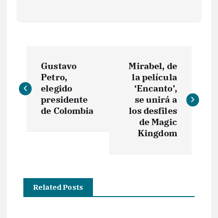
N
Gustavo
Mirabel, de
a
Petro,
la película
elegido
‘Encanto’,
v
presidente
se unirá a
de Colombia
los desfiles
e
de Magic
Kingdom
g
a
Related Posts
c