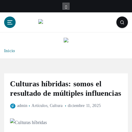
S
a
l
t
a
r
a
l
Inicio
c
o
n
t
Culturas híbridas: somos el
e
n
resultado de múltiples influencias
i
d
admin
Artículos
,
Cultura
diciembre 11, 2025
o