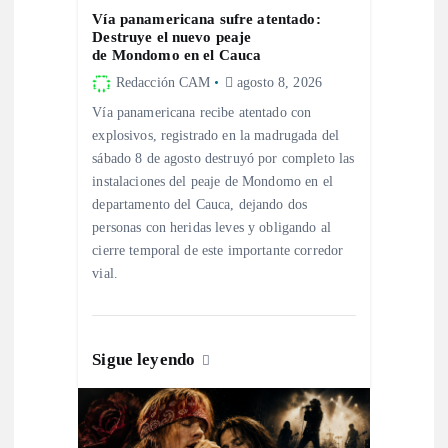
Vía panamericana sufre atentado:
d
Destruye el nuevo peaje
de Mondomo en el Cauca
e
Redacción CAM
agosto 8, 2026
Vía panamericana recibe atentado con
e
explosivos, registrado en la madrugada del
sábado 8 de agosto destruyó por completo las
n
instalaciones del peaje de Mondomo en el
departamento del Cauca, dejando dos
t
personas con heridas leves y obligando al
cierre temporal de este importante corredor
r
vial.
a
Sigue leyendo
d
a