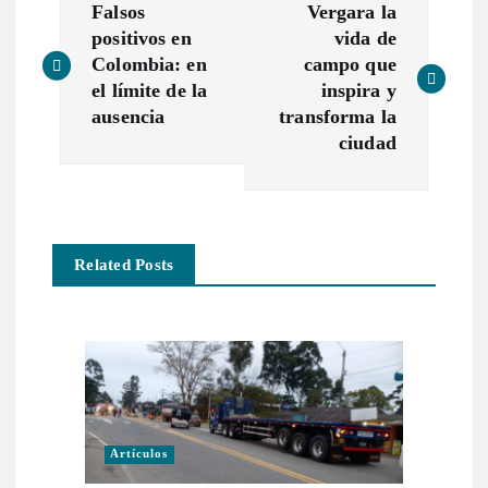
Falsos
Vergara la
a
positivos en
vida de
Colombia: en
campo que
v
el límite de la
inspira y
ausencia
transforma la
e
ciudad
g
a
Related Posts
c
i
ó
Artículos
n