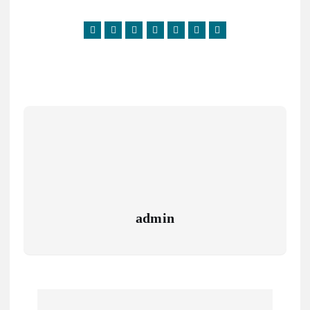
admin
N