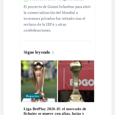
t
El proyecto de Gianni Infantino para abrir
r
la comercialización del Mundial a
inversores privados fue retirado tras el
a
rechazo de la UEFA y otras
confederaciones.
d
a
Sigue leyendo
s
Deportes
Liga BetPlay 2026-II: el mercado de
fichajes se mueve con altas, bajas y