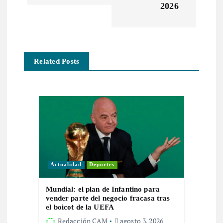
a
2026
c
i
Related Posts
ó
n
d
e
Actualidad
Deportes
e
Mundial: el plan de Infantino para
n
vender parte del negocio fracasa tras
el boicot de la UEFA
Redacción CAM
agosto 3, 2026