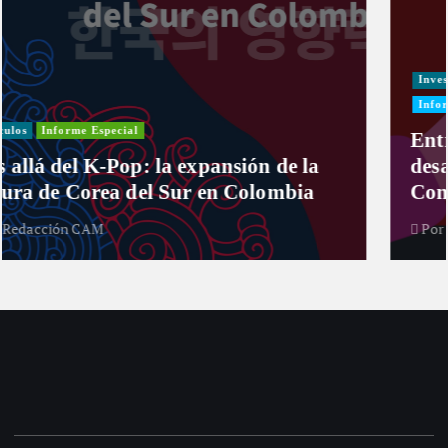
Investigación
Actualidad
Cultura
Infografía
Informe Especial
Política
Reportaje
Entre curules y violencia de género: el
desafío de las mujeres para el nuevo
Congreso
Por
Redacción CAM