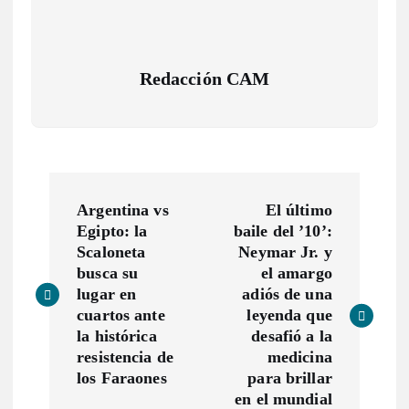
Redacción CAM
N
Argentina vs
El último
a
Egipto: la
baile del ’10’:
Scaloneta
Neymar Jr. y
v
busca su
el amargo
lugar en
adiós de una
cuartos ante
leyenda que
e
la histórica
desafió a la
resistencia de
medicina
g
los Faraones
para brillar
en el mundial