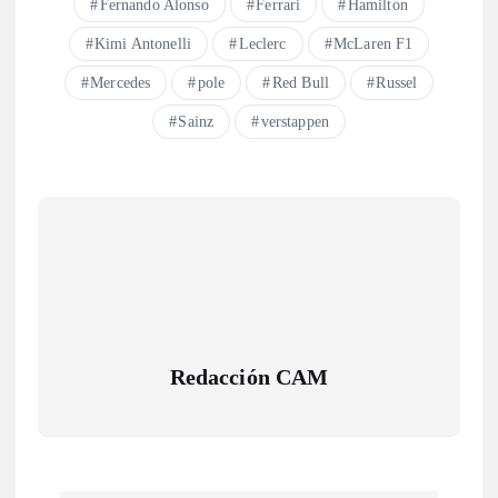
Fernando Alonso
Ferrari
Hamilton
Kimi Antonelli
Leclerc
McLaren F1
Mercedes
pole
Red Bull
Russel
Sainz
verstappen
Redacción CAM