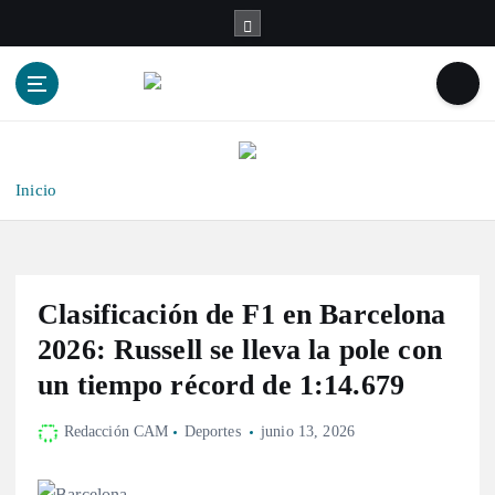
S
a
l
t
a
r
a
l
Inicio
c
o
n
t
Clasificación de F1 en Barcelona
e
n
2026: Russell se lleva la pole con
i
un tiempo récord de 1:14.679
d
o
Redacción CAM
Deportes
junio 13, 2026