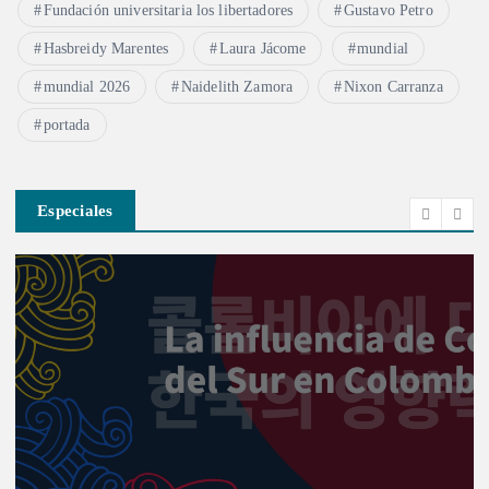
Fundación universitaria los libertadores
Gustavo Petro
Hasbreidy Marentes
Laura Jácome
mundial
mundial 2026
Naidelith Zamora
Nixon Carranza
portada
Especiales
Investigación
Actualidad
Cultura
In
Informe Especial
Política
Reportaje