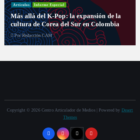
Entre curules y violencia de
ansión de la
desafío de las mujeres para
en Colombia
Congreso
Por
Redacción CAM
Copyright © 2026 Centro Articulador de Medios | Powered by
Desert
Themes