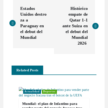
N
Estados
Histórico
a
Unidos destro
empate de
za a
Qatar 1-1
v
Paraguay en
ante Suiza en
el debut del
el debut del
e
Mundial
Mundial
2026
g
a
Related Posts
c
i
Actualidad
Deportes
ó
Mundial: el plan de Infantino para
vender parte del negocio fracasa tras