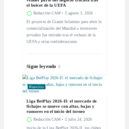
n
el boicot de la UEFA
d
Redacción CAM
agosto 3, 2026
El proyecto de Gianni Infantino para abrir la
e
comercialización del Mundial a inversores
privados fue retirado tras el rechazo de la
e
UEFA y otras confederaciones.
n
Sigue leyendo
t
r
Deportes
a
Liga BetPlay 2026-II: el mercado de
fichajes se mueve con altas, bajas y
rumores en el inicio del torneo
d
Redacción CAM
julio 24, 2026
Inicio de la Liga BetPlay 2026-II, los clubes