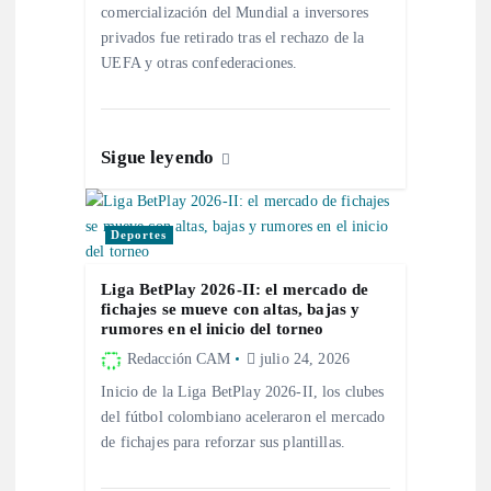
e
comercialización del Mundial a inversores
privados fue retirado tras el rechazo de la
n
UEFA y otras confederaciones.
t
Sigue leyendo
r
a
Deportes
d
Liga BetPlay 2026-II: el mercado de
fichajes se mueve con altas, bajas y
rumores en el inicio del torneo
a
Redacción CAM
julio 24, 2026
s
Inicio de la Liga BetPlay 2026-II, los clubes
del fútbol colombiano aceleraron el mercado
de fichajes para reforzar sus plantillas.