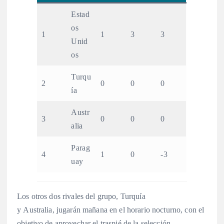
Estad
os
1
1
3
3
Unid
os
Turqu
2
0
0
0
ía
Austr
3
0
0
0
alia
Parag
4
1
0
-3
uay
Los otros dos rivales del grupo, Turquía
y Australia, jugarán mañana en el horario nocturno, con el
objetivo de aprovechar el traspié de la selección