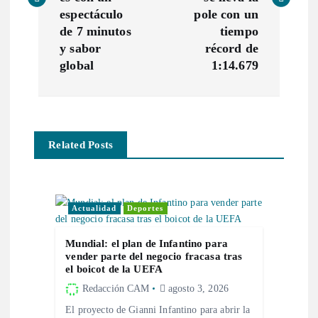
e
espectáculo
pole con un
de 7 minutos
tiempo
g
y sabor
récord de
global
1:14.679
a
c
Related Posts
i
ó
Actualidad
Deportes
n
Mundial: el plan de Infantino para
d
vender parte del negocio fracasa tras
el boicot de la UEFA
e
Redacción CAM
agosto 3, 2026
El proyecto de Gianni Infantino para abrir la