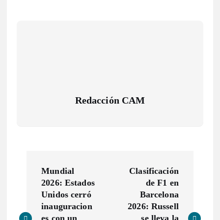
Redacción CAM
N
Mundial
Clasificación
a
2026: Estados
de F1 en
Unidos cerró
Barcelona
v
inauguracion
2026: Russell
es con un
se lleva la