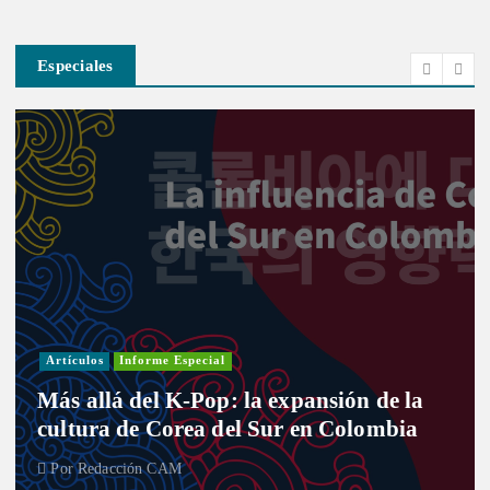
Especiales
Investigación
Actualidad
Informe Especial
Política
al
Entre curules y vi
p: la expansión de la
desafío de las muj
 del Sur en Colombia
Congreso
Por
Redacción CAM