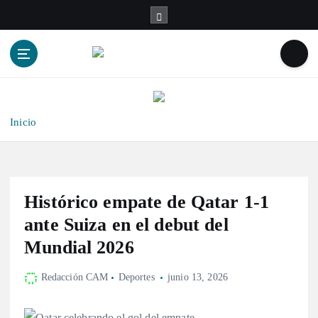
S
a
l
t
a
r
a
l
Inicio
c
o
n
t
Histórico empate de Qatar 1-1
e
n
ante Suiza en el debut del
i
Mundial 2026
d
o
Redacción CAM
Deportes
junio 13, 2026