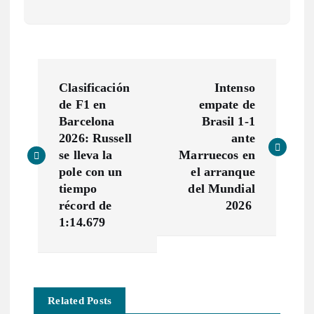
N
Clasificación
Intenso
a
de F1 en
empate de
Barcelona
Brasil 1-1
v
2026: Russell
ante
se lleva la
Marruecos en
e
pole con un
el arranque
tiempo
del Mundial
g
récord de
2026
1:14.679
a
c
Related Posts