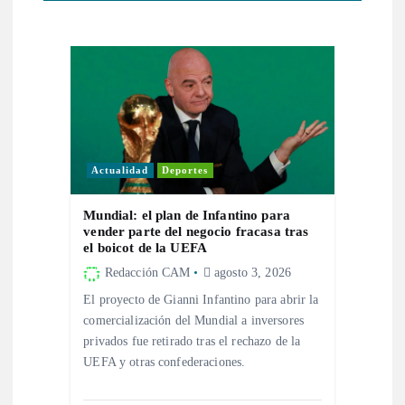
i
ó
n
d
e
Actualidad
Deportes
e
Mundial: el plan de Infantino para
vender parte del negocio fracasa tras
el boicot de la UEFA
n
Redacción CAM
agosto 3, 2026
t
El proyecto de Gianni Infantino para abrir la
comercialización del Mundial a inversores
privados fue retirado tras el rechazo de la
r
UEFA y otras confederaciones.
a