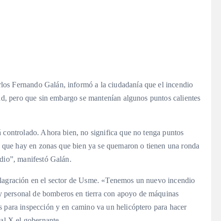
os Fernando Galán, informó a la ciudadanía que el incendio
dad, pero que sin embargo se mantenían algunos puntos calientes
á controlado. Ahora bien, no significa que no tenga puntos
las que hay en zonas que bien ya se quemaron o tienen una ronda
ndio”, manifestó Galán.
flagración en el sector de Usme. «Tenemos un nuevo incendio
 personal de bomberos en tierra con apoyo de máquinas
s para inspección y en camino va un helicóptero para hacer
ial X el gobernante.