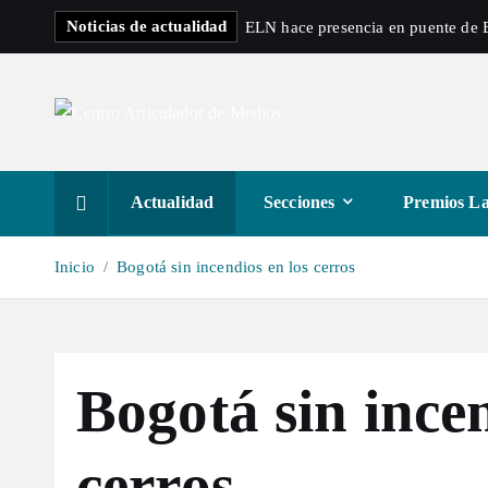
S
Noticias de actualidad
ELN hace presencia en puente de B
a
l
t
a
r
a
Actualidad
Secciones
Premios La
l
c
Inicio
Bogotá sin incendios en los cerros
o
n
t
e
Bogotá sin incen
n
i
d
cerros
o