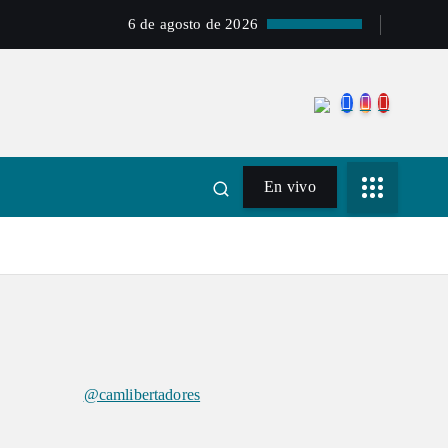
6 de agosto de 2026
En vivo
@camlibertadores