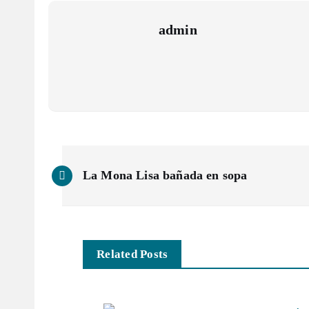
admin
N
La Mona Lisa bañada en sopa
a
v
Related Posts
e