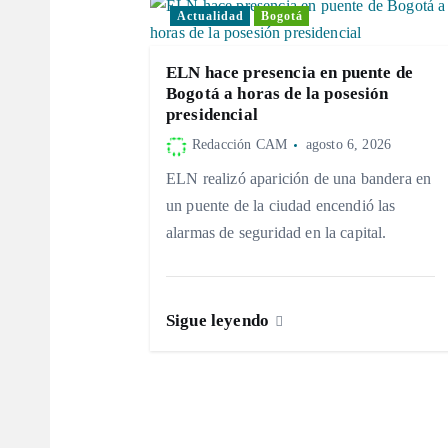
g
Actualidad
Bogotá
a
ELN hace presencia en puente de
Bogotá a horas de la posesión
c
presidencial
Redacción CAM
agosto 6, 2026
i
ELN realizó aparición de una bandera en
un puente de la ciudad encendió las
ó
alarmas de seguridad en la capital.
n
Sigue leyendo
d
e