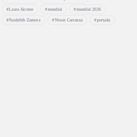
Laura Jácome
mundial
mundial 2026
Naidelith Zamora
Nixon Carranza
portada