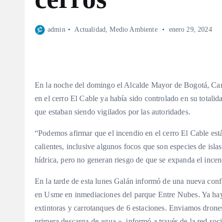
admin
Actualidad
,
Medio Ambiente
enero 29, 2024
En la noche del domingo el Alcalde Mayor de Bogotá, Carl
en el cerro El Cable ya había sido controlado en su totali
que estaban siendo vigilados por las autoridades.
“Podemos afirmar que el incendio en el cerro El Cable est
calientes, inclusive algunos focos que son especies de is
hídrica, pero no generan riesgo de que se expanda el ince
En la tarde de esta lunes Galán informó de una nueva con
en Usme en inmediaciones del parque Entre Nubes. Ya hay
extintoras y carrotanques de 6 estaciones. Enviamos drone
primera descarga de agua.», informó a través de la red soc