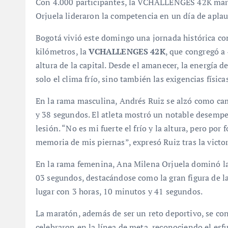
Con 4.000 participantes, la VCHALLENGES 42K marcó
Orjuela lideraron la competencia en un día de apla
Bogotá vivió este domingo una jornada histórica con
kilómetros, la
VCHALLENGES 42K
, que congregó a 
altura de la capital. Desde el amanecer, la energía 
solo el clima frío, sino también las exigencias físicas
En la rama masculina, Andrés Ruiz se alzó como ca
y 38 segundos. El atleta mostró un notable desempe
lesión. “No es mi fuerte el frío y la altura, pero po
memoria de mis piernas”, expresó Ruiz tras la victor
En la rama femenina, Ana Milena Orjuela dominó la
03 segundos, destacándose como la gran figura de l
lugar con 3 horas, 10 minutos y 41 segundos.
La maratón, además de ser un reto deportivo, se con
celebraron en la línea de meta, reconociendo el esf