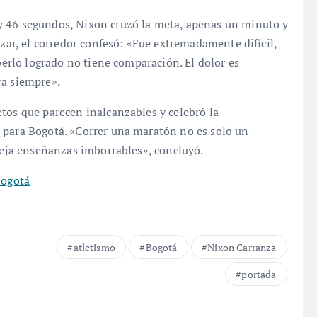
y 46 segundos, Nixon cruzó la meta, apenas un minuto y
izar, el corredor confesó: «Fue extremadamente difícil,
aberlo logrado no tiene comparación. El dolor es
ra siempre».
tos que parecen inalcanzables y celebró la
 para Bogotá. «Correr una maratón no es solo un
 deja enseñanzas imborrables», concluyó.
Bogotá
atletismo
Bogotá
Nixon Carranza
portada