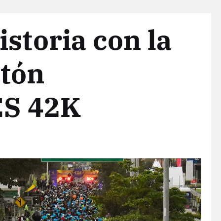
storia con la
tón
S 42K