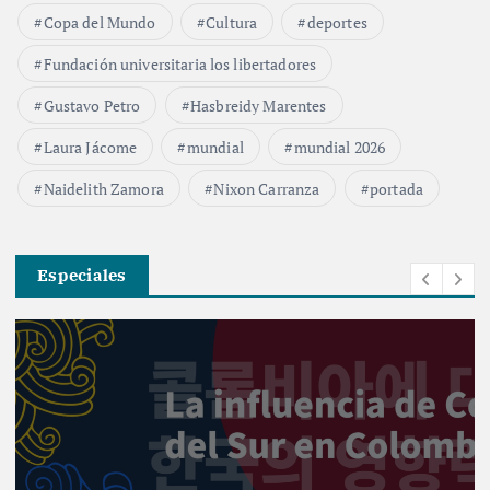
Copa del Mundo
Cultura
deportes
Fundación universitaria los libertadores
Gustavo Petro
Hasbreidy Marentes
Laura Jácome
mundial
mundial 2026
Naidelith Zamora
Nixon Carranza
portada
Especiales