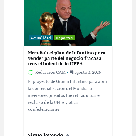
ó
n
d
Actualidad
Deportes
e
Mundial: el plan de Infantino para
vender parte del negocio fracasa
e
tras el boicot de la UEFA
Redacción CAM
agosto 3, 2026
n
El proyecto de Gianni Infantino para abrir
la comercialización del Mundial a
t
inversores privados fue retirado tras el
rechazo de la UEFA y otras
r
confederaciones.
a
Sigue leyendo