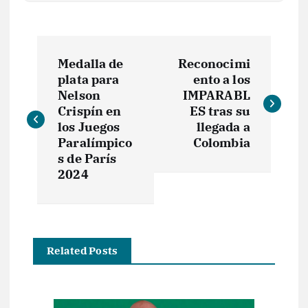
N
Medalla de
Reconocimi
a
plata para
ento a los
Nelson
IMPARABL
v
Crispín en
ES tras su
los Juegos
llegada a
e
Paralímpico
Colombia
s de París
2024
g
a
c
Related Posts
i