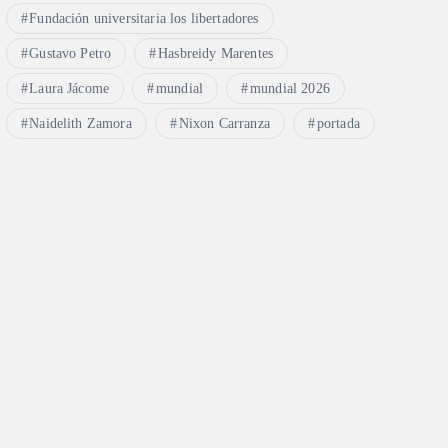
Fundación universitaria los libertadores
Gustavo Petro
Hasbreidy Marentes
Laura Jácome
mundial
mundial 2026
Naidelith Zamora
Nixon Carranza
portada