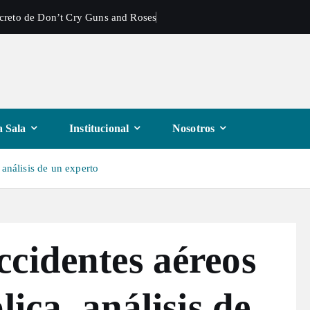
ecreto de Don’t Cry Guns and Roses
 Sala
Institucional
Nosotros
 análisis de un experto
cidentes aéreos
lica, análisis de