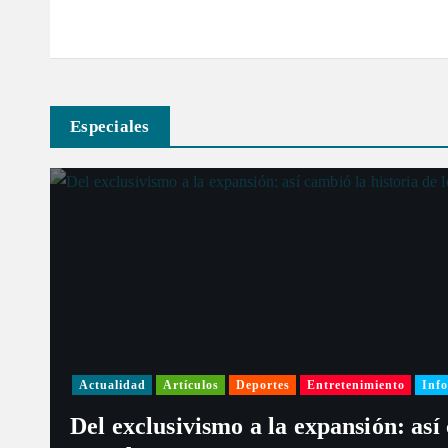
n
t
Especiales
r
a
d
a
s
Actualidad
Artículos
Deportes
Entretenimiento
Info
Del exclusivismo a la expansión: así