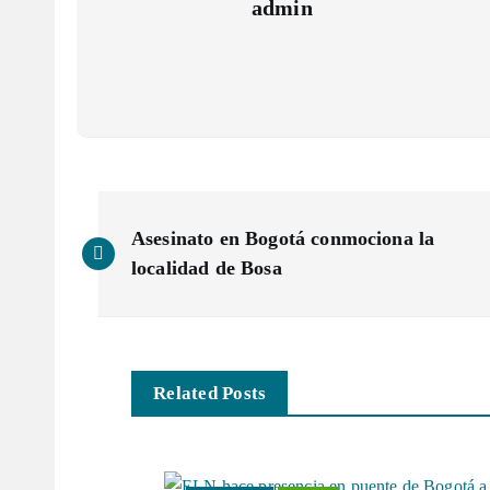
admin
N
Asesinato en Bogotá conmociona la
a
localidad de Bosa
v
e
Related Posts
g