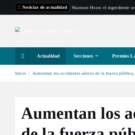
S
Noticias de actualidad
Shannon Hoon: el ingrediente s
a
l
t
a
r
a
Actualidad
Secciones
Premios La
l
c
Inicio
Aumentan los accidentes aéreos de la fuerza pública,
o
n
t
e
Aumentan los ac
n
i
d
de la fuerza púb
o