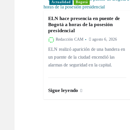
Actualidad
Bogotá
a
ELN hace presencia en puente de
c
Bogotá a horas de la posesión
presidencial
i
Redacción CAM
agosto 6, 2026
ELN realizó aparición de una bandera en
ó
un puente de la ciudad encendió las
alarmas de seguridad en la capital.
n
d
Sigue leyendo
e
e