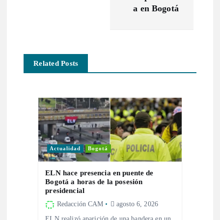
a
a en Bogotá
c
i
Related Posts
ó
n
d
Actualidad
Bogotá
e
ELN hace presencia en puente de
e
Bogotá a horas de la posesión
presidencial
n
Redacción CAM
agosto 6, 2026
ELN realizó aparición de una bandera en un