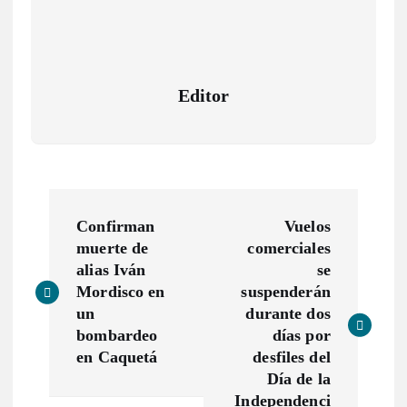
Editor
N
Confirman
Vuelos
a
muerte de
comerciales
alias Iván
se
v
Mordisco en
suspenderán
un
durante dos
e
bombardeo
días por
en Caquetá
desfiles del
g
Día de la
Independenci