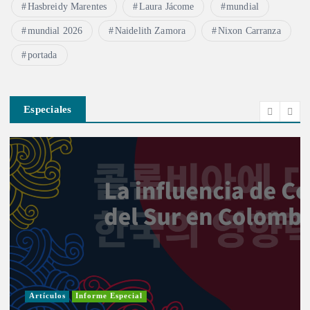
Hasbreidy Marentes
Laura Jácome
mundial
mundial 2026
Naidelith Zamora
Nixon Carranza
portada
Especiales
Artículos
Informe Especial