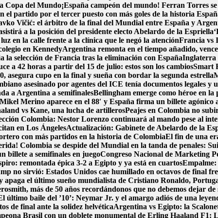
e la Copa del Mundo
¡España campeón del mundo! Ferran Torres se vi
 el partido por el tercer puesto con más goles de la historia
España
avko Vičić: el árbitro de la final del Mundial entre España y Argen
sistirá a la posición del presidente electo Abelardo de la Espriella
‘
luz en la calle frente a la clínica que le negó la atención
Francia vs 
colegio en Kennedy
Argentina remonta en el tiempo añadido, vence 2-
a la selección de Francia tras la eliminación con España
Inglaterra 
e a 42 horas a partir del 15 de julio: estos son los cambios
Smart F
, asegura cupo en la final y sueña con bordar la segunda estrella
M
biano asesinado por agentes del ICE tenía documentos legales y u
nda a Argentina a semifinales
Bellingham emerge como héroe en la 
Mikel Merino aparece en el 88′ y España firma un billete agónico a
aland vs Kane, una lucha de artilleros
Peajes en Colombia no subirá
ección Colombia: Nestor Lorenzo continuará al mando pese al int
 citan en Los Ángeles
Actualización: Gabinete de Abelardo de la Espri
portero con más partidos en la historia de Colombia
El fin de una e
erida! Colombia se despide del Mundial en la tanda de penales: Su
 billete a semifinales en juego
Congreso Nacional de Marketing Pol
spiro: remontada épica 3-2 a Egipto y ya está en cuartos
Empalme: A
p no sirvió: Estados Unidos cae humillado en octavos de final fre
y apaga el último sueño mundialista de Cristiano Ronaldo, Portug
osmith, más de 50 años recordándonos que no debemos dejar de
El último baile del ’10’: Neymar Jr. y el amargo adiós de una leyen
s de final ante la solidez helvética
Argentina vs Egipto: la Scalonet
ampeona Brasil con un doblete monumental de Erling Haaland
F1: L