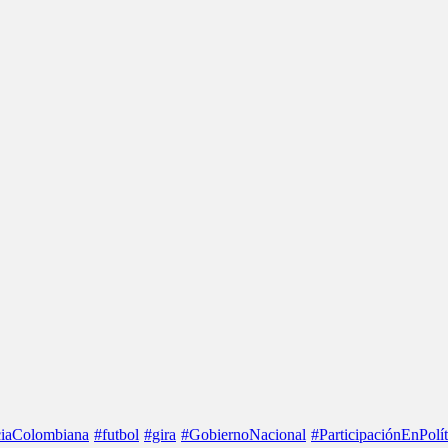
iaColombiana
#futbol
#gira
#GobiernoNacional
#ParticipaciónEnPolít