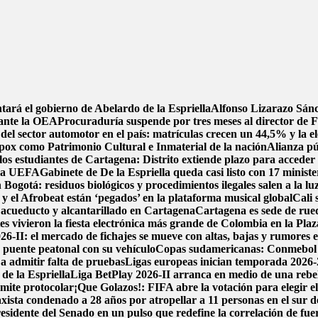
tará el gobierno de Abelardo de la Espriella
Alfonso Lizarazo Sánc
 ante la OEA
Procuraduría suspende por tres meses al director de F
del sector automotor en el país: matrículas crecen un 44,5% y la el
pox como Patrimonio Cultural e Inmaterial de la nación
Alianza pú
los estudiantes de Cartagena: Distrito extiende plazo para acceder 
e la UEFA
Gabinete de De la Espriella queda casi listo con 17 minist
 Bogotá: residuos biológicos y procedimientos ilegales salen a la lu
y el Afrobeat están ‘pegados’ en la plataforma musical global
Cali 
de acueducto y alcantarillado en Cartagena
Cartagena es sede de rued
 vivieron la fiesta electrónica más grande de Colombia en la Plaz
6-II: el mercado de fichajes se mueve con altas, bajas y rumores en
 puente peatonal con su vehículo
Copas sudamericanas: Conmebol de
 a admitir falta de pruebas
Ligas europeas inician temporada 2026-
de la Espriella
Liga BetPlay 2026-II arranca en medio de una rebeli
ámite protocolar
¡Que Golazos!: FIFA abre la votación para elegir e
xista condenado a 28 años por atropellar a 11 personas en el sur 
idente del Senado en un pulso que redefine la correlación de fue