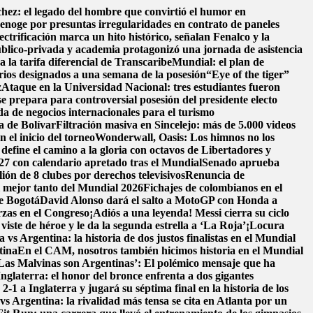
hez: el legado del hombre que convirtió el humor en
enoge por presuntas irregularidades en contrato de paneles
ectrificación marca un hito histórico, señalan Fenalco y la
blico-privada y academia protagonizó una jornada de asistencia
a la tarifa diferencial de Transcaribe
Mundial: el plan de
erios designados a una semana de la posesión
“Eye of the tiger”
z
Ataque en la Universidad Nacional: tres estudiantes fueron
se prepara para controversial posesión del presidente electo
a de negocios internacionales para el turismo
a de Bolívar
Filtración masiva en Sincelejo: más de 5.000 videos
 el inicio del torneo
Wonderwall, Oasis: Los himnos no los
fine el camino a la gloria con octavos de Libertadores y
27 con calendario apretado tras el Mundial
Senado aprueba
ón de 8 clubes por derechos televisivos
Renuncia de
l mejor tanto del Mundial 2026
Fichajes de colombianos en el
de Bogotá
David Alonso dará el salto a MotoGP con Honda a
rzas en el Congreso
¡Adiós a una leyenda! Messi cierra su ciclo
ste de héroe y le da la segunda estrella a ‘La Roja’
¡Locura
 vs Argentina: la historia de dos justos finalistas en el Mundial
tina
En el CAM, nosotros también hicimos historia en el Mundial
Las Malvinas son Argentinas’: El polémico mensaje que ha
Inglaterra: el honor del bronce enfrenta a dos gigantes
1 a Inglaterra y jugará su séptima final en la historia de los
vs Argentina: la rivalidad más tensa se cita en Atlanta por un