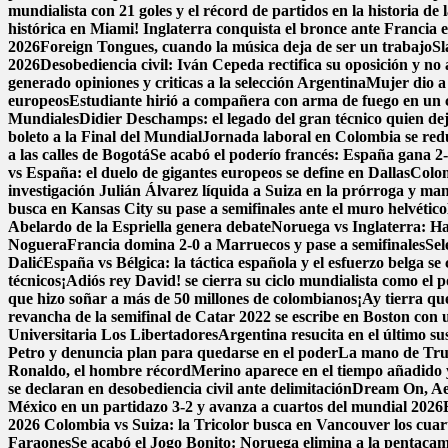
mundialista con 21 goles y el récord de partidos en la historia d
histórica en Miami! Inglaterra conquista el bronce ante Francia en
2026
Foreign Tongues, cuando la música deja de ser un trabajo
Sl
2026
Desobediencia civil: Iván Cepeda rectifica su oposición y no a
generado opiniones y criticas a la selección Argentina
Mujer dio a 
europeos
Estudiante hirió a compañera con arma de fuego en un 
Mundiales
Didier Deschamps: el legado del gran técnico quien dej
boleto a la Final del Mundial
Jornada laboral en Colombia se reduc
a las calles de Bogotá
Se acabó el poderío francés: España gana 2-0
vs España: el duelo de gigantes europeos se define en Dallas
Colom
investigación
Julián Álvarez líquida a Suiza en la prórroga y ma
busca en Kansas City su pase a semifinales ante el muro helvético
Abelardo de la Espriella genera debate
Noruega vs Inglaterra: Ha
Noguera
Francia domina 2-0 a Marruecos y pase a semifinales
Sel
Dalić
España vs Bélgica: la táctica española y el esfuerzo belga se
técnicos
¡Adiós rey David! se cierra su ciclo mundialista como el 
que hizo soñar a más de 50 millones de colombianos
¡Ay tierra qu
revancha de la semifinal de Catar 2022 se escribe en Boston con un
Universitaria Los Libertadores
Argentina resucita en el último su
Petro y denuncia plan para quedarse en el poder
La mano de Trum
Ronaldo, el hombre récord
Merino aparece en el tiempo añadido 
se declaran en desobediencia civil ante delimitación
Dream On, Aer
México en un partidazo 3-2 y avanza a cuartos del mundial 2026
2026
Colombia vs Suiza: la Tricolor busca en Vancouver los cuarto
Faraones
Se acabó el Jogo Bonito: Noruega elimina a la pentac