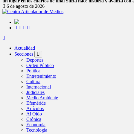
un lugar en los cuartos de final
Suiza hace historia y avanza con 
6 de agosto de 2026
Actualidad
Secciones
Deportes
Orden Público
Política
Entretenimiento
Cultura
Internacional
Judiciales
Medio Ambiente
Efeméride
Artículos
Al Oído
Crónica
Economía
Tecnología