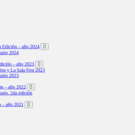
ta Edición – año 2024
tario 2024
Edición – año 2023
os y La Sala Fest 2023
tario 2023
ión – año 2022
tario. 2da edición
ón – año 2021