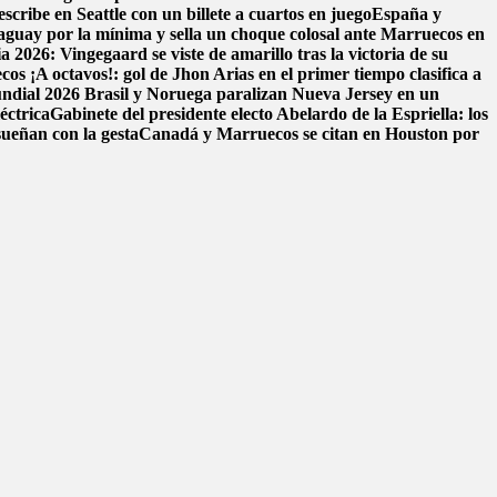
scribe en Seattle con un billete a cuartos en juego
España y
aguay por la mínima y sella un choque colosal ante Marruecos en
 2026: Vingegaard se viste de amarillo tras la victoria de su
ecos
¡A octavos!: gol de Jhon Arias en el primer tiempo clasifica a
Mundial 2026
Brasil y Noruega paralizan Nueva Jersey en un
éctrica
Gabinete del presidente electo Abelardo de la Espriella: los
sueñan con la gesta
Canadá y Marruecos se citan en Houston por