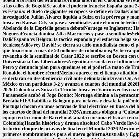
boleto a la Final del Mundial
Jornada laboral en Colombia se reduc
a las calles de Bogotá
Se acabó el poderío francés: España gana 2-0
vs España: el duelo de gigantes europeos se define en Dallas
Colom
investigación
Julián Álvarez líquida a Suiza en la prórroga y ma
busca en Kansas City su pase a semifinales ante el muro helvético
Abelardo de la Espriella genera debate
Noruega vs Inglaterra: Ha
Noguera
Francia domina 2-0 a Marruecos y pase a semifinales
Sel
Dalić
España vs Bélgica: la táctica española y el esfuerzo belga se
técnicos
¡Adiós rey David! se cierra su ciclo mundialista como el 
que hizo soñar a más de 50 millones de colombianos
¡Ay tierra qu
revancha de la semifinal de Catar 2022 se escribe en Boston con un
Universitaria Los Libertadores
Argentina resucita en el último su
Petro y denuncia plan para quedarse en el poder
La mano de Trum
Ronaldo, el hombre récord
Merino aparece en el tiempo añadido 
se declaran en desobediencia civil ante delimitación
Dream On, Aer
México en un partidazo 3-2 y avanza a cuartos del mundial 2026
2026
Colombia vs Suiza: la Tricolor busca en Vancouver los cuarto
Faraones
Se acabó el Jogo Bonito: Noruega elimina a la pentac
Bretaña
FIFA habilita a Balogun para octavos y desata la polémi
Portugal chocan en unos octavos de final eléctricos en busca del 
los cuartos de final del mundial 2026
Amenazas obligan a ‘Culota
equipo en la crono de Barcelona
Canadá consuma el fracaso en su
Colombia
¡Hazaña histórica y drama absoluto! Cabo Verde llevó a
histórico choque de octavos de final en el Mundial 2026
México vs
primeros nombramientos para el nuevo gobierno
Australia y Egi