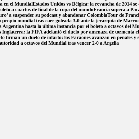
ca en el Mundial
Estados Unidos vs Bélgica: la revancha de 2014 se e
boleto a cuartos de final de la copa del mundo
Francia supera a Par
uro’ a suspender su podcast y abandonar Colombia
Tour de Francia
 propio mundial tras caer goleada 3-0 ante la jerarquía de Marru
 Argentina hasta la última instancia por el boleto a octavos del 
 Inglaterra: la FIFA adelantó el duelo por amenaza de tormenta el
pto firman un duelo de infarto: los Faraones avanzan en penales y 
autoridad a octavos del Mundial tras vencer 2-0 a Argelia