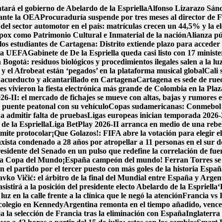
tará el gobierno de Abelardo de la Espriella
Alfonso Lizarazo Sánc
 ante la OEA
Procuraduría suspende por tres meses al director de F
del sector automotor en el país: matrículas crecen un 44,5% y la el
pox como Patrimonio Cultural e Inmaterial de la nación
Alianza pú
los estudiantes de Cartagena: Distrito extiende plazo para acceder 
e la UEFA
Gabinete de De la Espriella queda casi listo con 17 minist
 Bogotá: residuos biológicos y procedimientos ilegales salen a la lu
y el Afrobeat están ‘pegados’ en la plataforma musical global
Cali 
de acueducto y alcantarillado en Cartagena
Cartagena es sede de rued
 vivieron la fiesta electrónica más grande de Colombia en la Plaz
6-II: el mercado de fichajes se mueve con altas, bajas y rumores en
 puente peatonal con su vehículo
Copas sudamericanas: Conmebol de
 a admitir falta de pruebas
Ligas europeas inician temporada 2026-
de la Espriella
Liga BetPlay 2026-II arranca en medio de una rebeli
ámite protocolar
¡Que Golazos!: FIFA abre la votación para elegir e
xista condenado a 28 años por atropellar a 11 personas en el sur 
idente del Senado en un pulso que redefine la correlación de fue
e la Copa del Mundo
¡España campeón del mundo! Ferran Torres se vi
 el partido por el tercer puesto con más goles de la historia
España
avko Vičić: el árbitro de la final del Mundial entre España y Argen
sistirá a la posición del presidente electo Abelardo de la Espriella
‘
luz en la calle frente a la clínica que le negó la atención
Francia vs 
colegio en Kennedy
Argentina remonta en el tiempo añadido, vence 2-
a la selección de Francia tras la eliminación con España
Inglaterra 