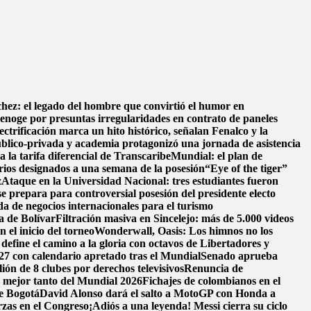
hez: el legado del hombre que convirtió el humor en
enoge por presuntas irregularidades en contrato de paneles
ectrificación marca un hito histórico, señalan Fenalco y la
blico-privada y academia protagonizó una jornada de asistencia
a la tarifa diferencial de Transcaribe
Mundial: el plan de
erios designados a una semana de la posesión
“Eye of the tiger”
z
Ataque en la Universidad Nacional: tres estudiantes fueron
se prepara para controversial posesión del presidente electo
a de negocios internacionales para el turismo
a de Bolívar
Filtración masiva en Sincelejo: más de 5.000 videos
 el inicio del torneo
Wonderwall, Oasis: Los himnos no los
fine el camino a la gloria con octavos de Libertadores y
27 con calendario apretado tras el Mundial
Senado aprueba
ón de 8 clubes por derechos televisivos
Renuncia de
l mejor tanto del Mundial 2026
Fichajes de colombianos en el
de Bogotá
David Alonso dará el salto a MotoGP con Honda a
rzas en el Congreso
¡Adiós a una leyenda! Messi cierra su ciclo