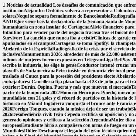
Saltar
Noticias de actualidad
Los desafíos de comunicación que enfren
al
institución
Alejandro Ordóñez volverá a representar a Colombia
contenido
solares
Nequi se separa formalmente de Bancolombia
Radiografía 
ANDI
Qué viene tras la declaratoria de la Semana Santa de Mom
humanitaria en zona insular de Cartagena
Alivio financiero para 
Infantino para vender parte del negocio fracasa tras el boicot d
Survivor: La canción que nunca iba a existir
Clínicas de garaje en
apuñalados en el campus
Cartagena se toma Spotify: la champeta 
Abelardo de la Espriella
Radiografía de la crisis por el servicio 
inclusivo
Monumentum 2026: alrededor de más de 22.000 asistentes
íntimos de mujeres fueron expuestos en Telegram
Liga BetPlay 202
escribe la industria, los elige la gente
Conductor intentó cruzar un
playoffs de Sudamericana
Petro insiste en denuncia electoral pese
traslado al Cauca para la posesión del presidente electo Abelardo 
embajadores: Cancillería fija plazo hasta el 23 de julio para el tr
exterior: Durán, Ospina, Puerta y más que mueven el mercado
Ta
partir de la temporada 2027
Honorio Henríquez Pinedo, nuevo pres
mundialista con 21 goles y el récord de partidos en la historia d
histórica en Miami! Inglaterra conquista el bronce ante Francia en
2026
Foreign Tongues, cuando la música deja de ser un trabajo
Sl
2026
Desobediencia civil: Iván Cepeda rectifica su oposición y no a
generado opiniones y criticas a la selección Argentina
Mujer dio a 
europeos
Estudiante hirió a compañera con arma de fuego en un 
Mundiales
Didier Deschamps: el legado del gran técnico quien dej