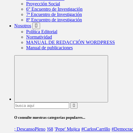
Proyección Social
6° Encuentro de Investigación
7ª Encuentro de Investigación
8º Encuentro de investigación
Nosotros
Política Editorial
Normatividad
MANUAL DE REDACCIÓN WORDPRESS
Manual de publicaciones
Buscar:
O consulte nuestras categorías populares...
; DescansoPleno
!68
'Pepe' Mujica
#CarlosCarrillo
#Democrac