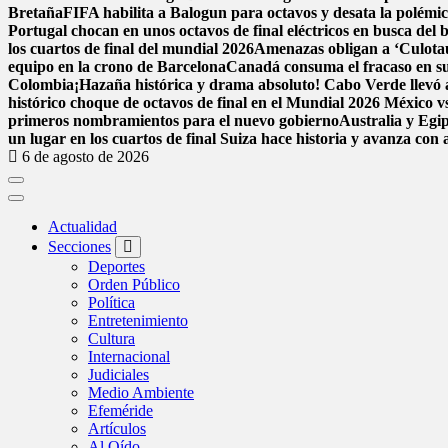
Bretaña
FIFA habilita a Balogun para octavos y desata la polémi
Portugal chocan en unos octavos de final eléctricos en busca del 
los cuartos de final del mundial 2026
Amenazas obligan a ‘Culota
equipo en la crono de Barcelona
Canadá consuma el fracaso en su
Colombia
¡Hazaña histórica y drama absoluto! Cabo Verde llevó a
histórico choque de octavos de final en el Mundial 2026
México vs
primeros nombramientos para el nuevo gobierno
Australia y Egi
un lugar en los cuartos de final
Suiza hace historia y avanza con 
6 de agosto de 2026
Actualidad
Secciones
Deportes
Orden Público
Política
Entretenimiento
Cultura
Internacional
Judiciales
Medio Ambiente
Efeméride
Artículos
Al Oído