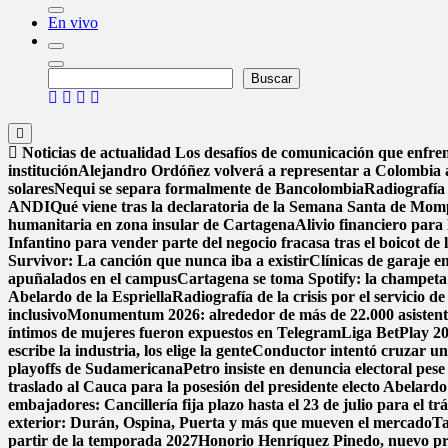
En vivo
Buscar
Buscar
Noticias de actualidad
Los desafíos de comunicación que enfren
institución
Alejandro Ordóñez volverá a representar a Colombia
solares
Nequi se separa formalmente de Bancolombia
Radiografía 
ANDI
Qué viene tras la declaratoria de la Semana Santa de Mom
humanitaria en zona insular de Cartagena
Alivio financiero para 
Infantino para vender parte del negocio fracasa tras el boicot d
Survivor: La canción que nunca iba a existir
Clínicas de garaje en
apuñalados en el campus
Cartagena se toma Spotify: la champeta 
Abelardo de la Espriella
Radiografía de la crisis por el servicio 
inclusivo
Monumentum 2026: alrededor de más de 22.000 asistentes
íntimos de mujeres fueron expuestos en Telegram
Liga BetPlay 202
escribe la industria, los elige la gente
Conductor intentó cruzar un
playoffs de Sudamericana
Petro insiste en denuncia electoral pese
traslado al Cauca para la posesión del presidente electo Abelardo 
embajadores: Cancillería fija plazo hasta el 23 de julio para el tr
exterior: Durán, Ospina, Puerta y más que mueven el mercado
Ta
partir de la temporada 2027
Honorio Henríquez Pinedo, nuevo pres