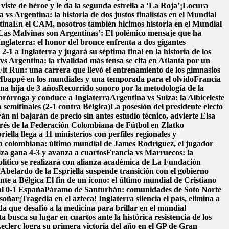
ste de héroe y le da la segunda estrella a ‘La Roja’
¡Locura
 vs Argentina: la historia de dos justos finalistas en el Mundial
tina
En el CAM, nosotros también hicimos historia en el Mundial
Las Malvinas son Argentinas’: El polémico mensaje que ha
Inglaterra: el honor del bronce enfrenta a dos gigantes
1 a Inglaterra y jugará su séptima final en la historia de los
vs Argentina: la rivalidad más tensa se cita en Atlanta por un
it Run: una carrera que llevó el entrenamiento de los gimnasios
bappé en los mundiales y una temporada para el olvido
Francia
na hija de 3 años
Recorrido sonoro por la metodología de la
prórroga y conduce a Inglaterra
Argentina vs Suiza: la Albiceleste
 semifinales (2-1 contra Bélgica)
La posesión del presidente electo
n ni bajarán de precio sin antes estudio técnico, advierte Elsa
erés de la Federación Colombiana de Fútbol en Zlatko
ella llega a 11 ministerios con perfiles regionales y
ra colombiana: último mundial de James Rodríguez, el jugador
iza gana 4-3 y avanza a cuartos
Francia vs Marruecos: la
ítico se realizará con alianza académica de La Fundación
belardo de la Espriella suspende transición con el gobierno
nte a Bélgica
El fin de un ícono: el último mundial de Cristiano
al 0-1 España
Páramo de Santurbán: comunidades de Soto Norte
 soñar
¡Tragedia en el azteca! Inglaterra silencia el país, elimina a
da que desafió a la medicina para brillar en el mundial
a busca su lugar en cuartos ante la histórica resistencia de los
eclerc logra su primera victoria del año en el GP de Gran