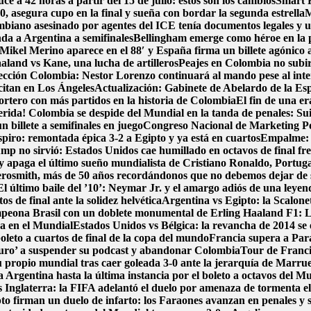
e a 42 horas a partir del 15 de julio: estos son los cambios
Smart F
, asegura cupo en la final y sueña con bordar la segunda estrella
M
biano asesinado por agentes del ICE tenía documentos legales y u
nda a Argentina a semifinales
Bellingham emerge como héroe en la 
Mikel Merino aparece en el 88′ y España firma un billete agónico a
aland vs Kane, una lucha de artilleros
Peajes en Colombia no subirá
ección Colombia: Nestor Lorenzo continuará al mando pese al int
 citan en Los Ángeles
Actualización: Gabinete de Abelardo de la Espri
portero con más partidos en la historia de Colombia
El fin de una e
erida! Colombia se despide del Mundial en la tanda de penales: Su
 billete a semifinales en juego
Congreso Nacional de Marketing Pol
spiro: remontada épica 3-2 a Egipto y ya está en cuartos
Empalme: A
p no sirvió: Estados Unidos cae humillado en octavos de final fre
y apaga el último sueño mundialista de Cristiano Ronaldo, Portug
osmith, más de 50 años recordándonos que no debemos dejar de
El último baile del ’10’: Neymar Jr. y el amargo adiós de una leyen
s de final ante la solidez helvética
Argentina vs Egipto: la Scalonet
ampeona Brasil con un doblete monumental de Erling Haaland
F1: L
ca en el Mundial
Estados Unidos vs Bélgica: la revancha de 2014 se e
boleto a cuartos de final de la copa del mundo
Francia supera a Par
uro’ a suspender su podcast y abandonar Colombia
Tour de Francia
 propio mundial tras caer goleada 3-0 ante la jerarquía de Marru
 Argentina hasta la última instancia por el boleto a octavos del 
 Inglaterra: la FIFA adelantó el duelo por amenaza de tormenta el
pto firman un duelo de infarto: los Faraones avanzan en penales y 