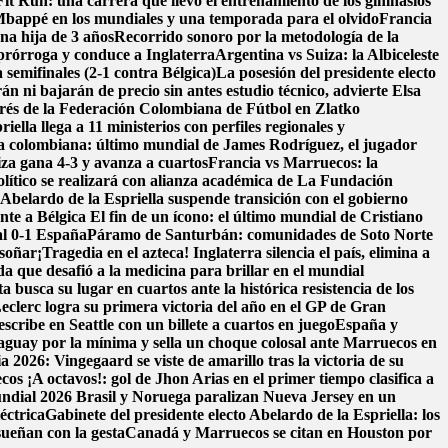
it Run: una carrera que llevó el entrenamiento de los gimnasios
bappé en los mundiales y una temporada para el olvido
Francia
na hija de 3 años
Recorrido sonoro por la metodología de la
prórroga y conduce a Inglaterra
Argentina vs Suiza: la Albiceleste
 semifinales (2-1 contra Bélgica)
La posesión del presidente electo
n ni bajarán de precio sin antes estudio técnico, advierte Elsa
erés de la Federación Colombiana de Fútbol en Zlatko
ella llega a 11 ministerios con perfiles regionales y
ra colombiana: último mundial de James Rodríguez, el jugador
iza gana 4-3 y avanza a cuartos
Francia vs Marruecos: la
ítico se realizará con alianza académica de La Fundación
belardo de la Espriella suspende transición con el gobierno
nte a Bélgica
El fin de un ícono: el último mundial de Cristiano
al 0-1 España
Páramo de Santurbán: comunidades de Soto Norte
 soñar
¡Tragedia en el azteca! Inglaterra silencia el país, elimina a
da que desafió a la medicina para brillar en el mundial
a busca su lugar en cuartos ante la histórica resistencia de los
eclerc logra su primera victoria del año en el GP de Gran
scribe en Seattle con un billete a cuartos en juego
España y
aguay por la mínima y sella un choque colosal ante Marruecos en
 2026: Vingegaard se viste de amarillo tras la victoria de su
ecos
¡A octavos!: gol de Jhon Arias en el primer tiempo clasifica a
Mundial 2026
Brasil y Noruega paralizan Nueva Jersey en un
éctrica
Gabinete del presidente electo Abelardo de la Espriella: los
sueñan con la gesta
Canadá y Marruecos se citan en Houston por