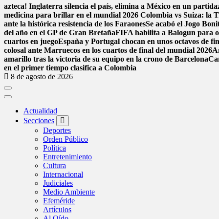
azteca! Inglaterra silencia el país, elimina a México en un parti
medicina para brillar en el mundial 2026
Colombia vs Suiza: la Tr
ante la histórica resistencia de los Faraones
Se acabó el Jogo Bon
del año en el GP de Gran Bretaña
FIFA habilita a Balogun para o
cuartos en juego
España y Portugal chocan en unos octavos de fina
colosal ante Marruecos en los cuartos de final del mundial 2026
A
amarillo tras la victoria de su equipo en la crono de Barcelona
Can
en el primer tiempo clasifica a Colombia
8 de agosto de 2026
Actualidad
Secciones
Deportes
Orden Público
Política
Entretenimiento
Cultura
Internacional
Judiciales
Medio Ambiente
Efeméride
Artículos
Al Oído