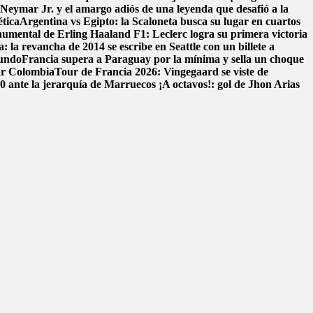
: Neymar Jr. y el amargo adiós de una leyenda que desafió a la
ética
Argentina vs Egipto: la Scaloneta busca su lugar en cuartos
onumental de Erling Haaland
F1: Leclerc logra su primera victoria
: la revancha de 2014 se escribe en Seattle con un billete a
mundo
Francia supera a Paraguay por la mínima y sella un choque
ar Colombia
Tour de Francia 2026: Vingegaard se viste de
-0 ante la jerarquía de Marruecos
¡A octavos!: gol de Jhon Arias