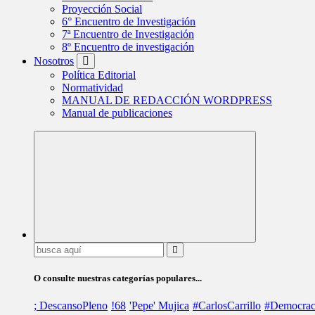
Proyección Social
6° Encuentro de Investigación
7ª Encuentro de Investigación
8º Encuentro de investigación
Nosotros
Política Editorial
Normatividad
MANUAL DE REDACCIÓN WORDPRESS
Manual de publicaciones
Buscar:
O consulte nuestras categorías populares...
; DescansoPleno
!68
'Pepe' Mujica
#CarlosCarrillo
#Democrac