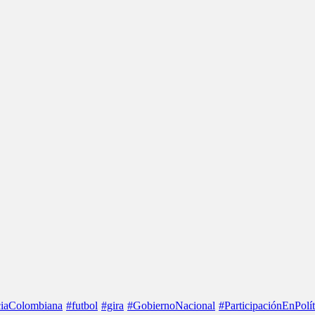
iaColombiana
#futbol
#gira
#GobiernoNacional
#ParticipaciónEnPolít