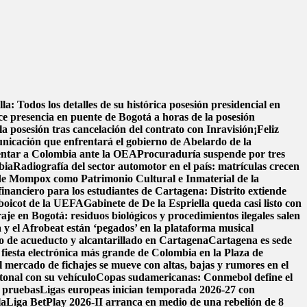
la: Todos los detalles de su histórica posesión presidencial en
 presencia en puente de Bogotá a horas de la posesión
 posesión tras cancelación del contrato con Inravisión
¡Feliz
nicación que enfrentará el gobierno de Abelardo de la
entar a Colombia ante la OEA
Procuraduría suspende por tres
bia
Radiografía del sector automotor en el país: matrículas crecen
 de Mompox como Patrimonio Cultural e Inmaterial de la
financiero para los estudiantes de Cartagena: Distrito extiende
 boicot de la UEFA
Gabinete de De la Espriella queda casi listo con
raje en Bogotá: residuos biológicos y procedimientos ilegales salen
y el Afrobeat están ‘pegados’ en la plataforma musical
cio de acueducto y alcantarillado en Cartagena
Cartagena es sede
fiesta electrónica más grande de Colombia en la Plaza de
l mercado de fichajes se mueve con altas, bajas y rumores en el
onal con su vehículo
Copas sudamericanas: Conmebol define el
e pruebas
Ligas europeas inician temporada 2026-27 con
la
Liga BetPlay 2026-II arranca en medio de una rebelión de 8