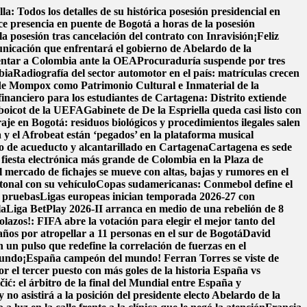
la: Todos los detalles de su histórica posesión presidencial en
 presencia en puente de Bogotá a horas de la posesión
 posesión tras cancelación del contrato con Inravisión
¡Feliz
nicación que enfrentará el gobierno de Abelardo de la
entar a Colombia ante la OEA
Procuraduría suspende por tres
bia
Radiografía del sector automotor en el país: matrículas crecen
 de Mompox como Patrimonio Cultural e Inmaterial de la
financiero para los estudiantes de Cartagena: Distrito extiende
 boicot de la UEFA
Gabinete de De la Espriella queda casi listo con
raje en Bogotá: residuos biológicos y procedimientos ilegales salen
y el Afrobeat están ‘pegados’ en la plataforma musical
cio de acueducto y alcantarillado en Cartagena
Cartagena es sede
fiesta electrónica más grande de Colombia en la Plaza de
l mercado de fichajes se mueve con altas, bajas y rumores en el
onal con su vehículo
Copas sudamericanas: Conmebol define el
e pruebas
Ligas europeas inician temporada 2026-27 con
la
Liga BetPlay 2026-II arranca en medio de una rebelión de 8
lazos!: FIFA abre la votación para elegir el mejor tanto del
ños por atropellar a 11 personas en el sur de Bogotá
David
un pulso que redefine la correlación de fuerzas en el
Mundo
¡España campeón del mundo! Ferran Torres se viste de
r el tercer puesto con más goles de la historia
España vs
čić: el árbitro de la final del Mundial entre España y
 no asistirá a la posición del presidente electo Abelardo de la