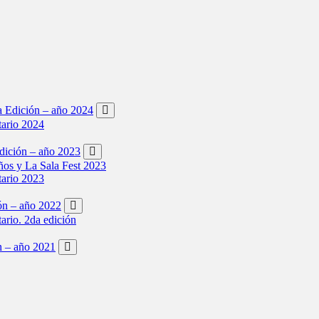
ta Edición – año 2024
tario 2024
Edición – año 2023
os y La Sala Fest 2023
tario 2023
ión – año 2022
tario. 2da edición
ón – año 2021