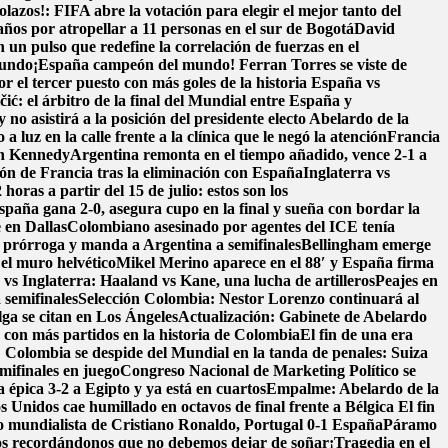
lazos!: FIFA abre la votación para elegir el mejor tanto del
ños por atropellar a 11 personas en el sur de Bogotá
David
un pulso que redefine la correlación de fuerzas en el
Mundo
¡España campeón del mundo! Ferran Torres se viste de
r el tercer puesto con más goles de la historia
España vs
čić: el árbitro de la final del Mundial entre España y
 no asistirá a la posición del presidente electo Abelardo de la
 a luz en la calle frente a la clínica que le negó la atención
Francia
en Kennedy
Argentina remonta en el tiempo añadido, vence 2-1 a
ión de Francia tras la eliminación con España
Inglaterra vs
oras a partir del 15 de julio: estos son los
spaña gana 2-0, asegura cupo en la final y sueña con bordar la
 en Dallas
Colombiano asesinado por agentes del ICE tenía
a prórroga y manda a Argentina a semifinales
Bellingham emerge
 el muro helvético
Mikel Merino aparece en el 88′ y España firma
vs Inglaterra: Haaland vs Kane, una lucha de artilleros
Peajes en
 semifinales
Selección Colombia: Nestor Lorenzo continuará al
lga se citan en Los Ángeles
Actualización: Gabinete de Abelardo
o con más partidos en la historia de Colombia
El fin de una era
! Colombia se despide del Mundial en la tanda de penales: Suiza
mifinales en juego
Congreso Nacional de Marketing Político se
 épica 3-2 a Egipto y ya está en cuartos
Empalme: Abelardo de la
 Unidos cae humillado en octavos de final frente a Bélgica
El fin
o mundialista de Cristiano Ronaldo, Portugal 0-1 España
Páramo
s recordándonos que no debemos dejar de soñar
¡Tragedia en el