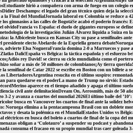
ha generado opiniones y criticas a la selección Argentina
Mujer dio
os
Estudiante hirió a compañera con arma de fuego en un colegio 
es
Didier Deschamps: el legado del gran técnico quien deja la selecc
 a la Final del Mundial
Jornada laboral en Colombia se reduce a 42 h
los gimnasios a las calles de Bogotá
Se acabó el poderío francés: E
l olvido
Francia vs España: el duelo de gigantes europeos se define
metodología de la investigación
Julián Álvarez líquida a Suiza en l
iza: la Albiceleste busca en Kansas City su pase a semifinales ante
l presidente electo Abelardo de la Espriella genera debate
Noruega 
co, advierte Elsa Noguera
Francia domina 2-0 a Marruecos y pase a
 Zlatko Dalić
España vs Bélgica: la táctica española y el esfuerzo be
icos
¡Adiós rey David! se cierra su ciclo mundialista como el porter
hizo soñar a más de 50 millones de colombianos
¡Ay tierra querida
la semifinal de Catar 2022 se escribe en Boston con un billete a se
Los Libertadores
Argentina resucita en el último suspiro: remontada
lan para quedarse en el poder
La mano de Trump no sirvió: Estados
récord
Merino aparece en el tiempo añadido y apaga el último sueñ
encia civil ante delimitación
Dream On, Aerosmith, más de 50 año
dazo 3-2 y avanza a cuartos del mundial 2026
El último baile del ’10’
icolor busca en Vancouver los cuartos de final ante la solidez helv
ito: Noruega elimina a la pentacampeona Brasil con un doblete m
ctavos y desata la polémica en el Mundial
Estados Unidos vs Bélgica
l eléctricos en busca del boleto a cuartos de final de la copa del 
menazas obligan a ‘Culotauro’ a suspender su podcast y abandon
adá consuma el fracaso en su propio mundial tras caer goleada 3