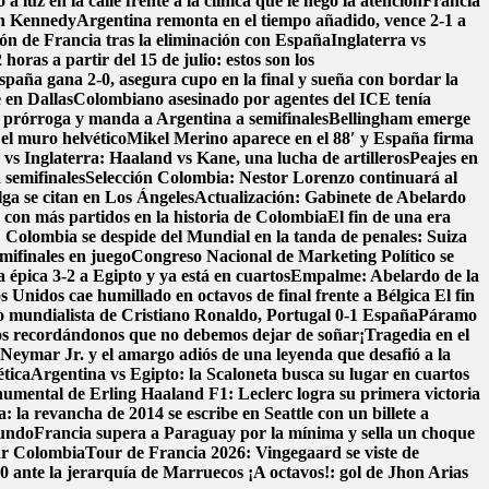
 a luz en la calle frente a la clínica que le negó la atención
Francia
en Kennedy
Argentina remonta en el tiempo añadido, vence 2-1 a
ión de Francia tras la eliminación con España
Inglaterra vs
oras a partir del 15 de julio: estos son los
spaña gana 2-0, asegura cupo en la final y sueña con bordar la
 en Dallas
Colombiano asesinado por agentes del ICE tenía
a prórroga y manda a Argentina a semifinales
Bellingham emerge
 el muro helvético
Mikel Merino aparece en el 88′ y España firma
vs Inglaterra: Haaland vs Kane, una lucha de artilleros
Peajes en
 semifinales
Selección Colombia: Nestor Lorenzo continuará al
lga se citan en Los Ángeles
Actualización: Gabinete de Abelardo
o con más partidos en la historia de Colombia
El fin de una era
! Colombia se despide del Mundial en la tanda de penales: Suiza
mifinales en juego
Congreso Nacional de Marketing Político se
 épica 3-2 a Egipto y ya está en cuartos
Empalme: Abelardo de la
 Unidos cae humillado en octavos de final frente a Bélgica
El fin
o mundialista de Cristiano Ronaldo, Portugal 0-1 España
Páramo
s recordándonos que no debemos dejar de soñar
¡Tragedia en el
: Neymar Jr. y el amargo adiós de una leyenda que desafió a la
ética
Argentina vs Egipto: la Scaloneta busca su lugar en cuartos
onumental de Erling Haaland
F1: Leclerc logra su primera victoria
: la revancha de 2014 se escribe en Seattle con un billete a
mundo
Francia supera a Paraguay por la mínima y sella un choque
ar Colombia
Tour de Francia 2026: Vingegaard se viste de
-0 ante la jerarquía de Marruecos
¡A octavos!: gol de Jhon Arias