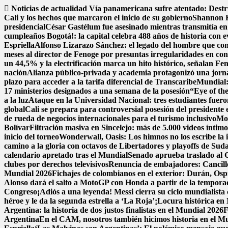
Saltar
Noticias de actualidad
Vía panamericana sufre atentado: Dest
al
Cali y los hechos que marcaron el inicio de su gobierno
Shannon H
contenido
presidencial
César Gastélum fue asesinado mientras transmitía en
cumpleaños Bogotá!: la capital celebra 488 años de historia con e
Espriella
Alfonso Lizarazo Sánchez: el legado del hombre que conv
meses al director de Fenoge por presuntas irregularidades en con
un 44,5% y la electrificación marca un hito histórico, señalan Fe
nación
Alianza público-privada y academia protagonizó una jorna
plazo para acceder a la tarifa diferencial de Transcaribe
Mundial: 
17 ministerios designados a una semana de la posesión
“Eye of the
a la luz
Ataque en la Universidad Nacional: tres estudiantes fuer
global
Cali se prepara para controversial posesión del presidente 
de rueda de negocios internacionales para el turismo inclusivo
Mon
Bolívar
Filtración masiva en Sincelejo: más de 5.000 videos ínti
inicio del torneo
Wonderwall, Oasis: Los himnos no los escribe la in
camino a la gloria con octavos de Libertadores y playoffs de Su
calendario apretado tras el Mundial
Senado aprueba traslado al C
clubes por derechos televisivos
Renuncia de embajadores: Cancillerí
Mundial 2026
Fichajes de colombianos en el exterior: Durán, Os
Alonso dará el salto a MotoGP con Honda a partir de la tempor
Congreso
¡Adiós a una leyenda! Messi cierra su ciclo mundialista 
héroe y le da la segunda estrella a ‘La Roja’
¡Locura histórica en 
Argentina: la historia de dos justos finalistas en el Mundial 2026
F
Argentina
En el CAM, nosotros también hicimos historia en el M