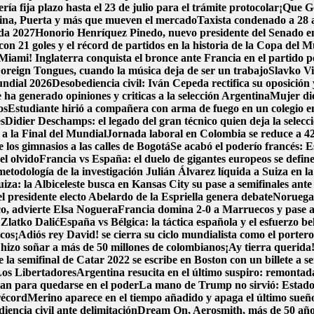
a fija plazo hasta el 23 de julio para el trámite protocolar
¡Que Go
pina, Puerta y más que mueven el mercado
Taxista condenado a 28 a
ada 2027
Honorio Henríquez Pinedo, nuevo presidente del Senado en 
con 21 goles y el récord de partidos en la historia de la Copa del 
Miami! Inglaterra conquista el bronce ante Francia en el partido po
oreign Tongues, cuando la música deja de ser un trabajo
Slavko Vi
undial 2026
Desobediencia civil: Iván Cepeda rectifica su oposición y
ha generado opiniones y criticas a la selección Argentina
Mujer dio
os
Estudiante hirió a compañera con arma de fuego en un colegio 
es
Didier Deschamps: el legado del gran técnico quien deja la selecc
 a la Final del Mundial
Jornada laboral en Colombia se reduce a 42 h
los gimnasios a las calles de Bogotá
Se acabó el poderío francés: E
l olvido
Francia vs España: el duelo de gigantes europeos se define
metodología de la investigación
Julián Álvarez líquida a Suiza en l
iza: la Albiceleste busca en Kansas City su pase a semifinales ante
l presidente electo Abelardo de la Espriella genera debate
Noruega 
co, advierte Elsa Noguera
Francia domina 2-0 a Marruecos y pase a
 Zlatko Dalić
España vs Bélgica: la táctica española y el esfuerzo be
icos
¡Adiós rey David! se cierra su ciclo mundialista como el porter
hizo soñar a más de 50 millones de colombianos
¡Ay tierra querida
la semifinal de Catar 2022 se escribe en Boston con un billete a se
Los Libertadores
Argentina resucita en el último suspiro: remontada
lan para quedarse en el poder
La mano de Trump no sirvió: Estados
récord
Merino aparece en el tiempo añadido y apaga el último sueñ
encia civil ante delimitación
Dream On, Aerosmith, más de 50 año