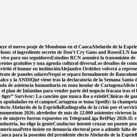
ruye el nuevo peaje de Mondomo en el Cauca
Abelardo de la Espriel
oon: el ingrediente secreto de Don’t Cry Guns and Roses
ELN hace
 vivo para sus seguidores
Estudios RCN asumirá la transmisión de la
ventos gratuitos y una agenda cultural diversa
Los desafíos de comu
irtió el humor en institución
Alejandro Ordóñez volverá a repres
trato de paneles solares
Nequi se separa formalmente de Bancolom
nalco y la ANDI
Qué viene tras la declaratoria de la Semana Santa
da de asistencia humanitaria en zona insular de Cartagena
Alivio 
el plan de Infantino para vender parte del negocio fracasa tras el
 tiger” Survivor: La canción que nunca iba a existir
Clínicas de ga
on apuñalados en el campus
Cartagena se toma Spotify: la champeta 
electo Abelardo de la Espriella
Radiografía de la crisis por el servi
umentum 2026: alrededor de más de 22.000 asistentes vivieron la 
mos de mujeres fueron expuestos en Telegram
Liga BetPlay 2026-II: e
dustria, los elige la gente
Conductor intentó cruzar un puente peat
damericana
Petro insiste en denuncia electoral pese a admitir falta d
auca para la posesión del presidente electo Abelardo de la Espriel