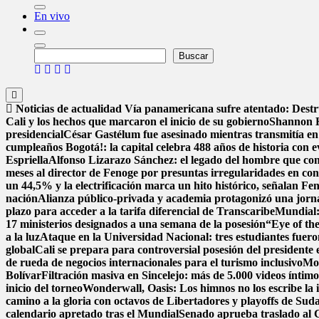
En vivo
Buscar
Buscar
Noticias de actualidad
Vía panamericana sufre atentado: Dest
Cali y los hechos que marcaron el inicio de su gobierno
Shannon H
presidencial
César Gastélum fue asesinado mientras transmitía en
cumpleaños Bogotá!: la capital celebra 488 años de historia con e
Espriella
Alfonso Lizarazo Sánchez: el legado del hombre que conv
meses al director de Fenoge por presuntas irregularidades en con
un 44,5% y la electrificación marca un hito histórico, señalan Fe
nación
Alianza público-privada y academia protagonizó una jorna
plazo para acceder a la tarifa diferencial de Transcaribe
Mundial: 
17 ministerios designados a una semana de la posesión
“Eye of the
a la luz
Ataque en la Universidad Nacional: tres estudiantes fuer
global
Cali se prepara para controversial posesión del presidente 
de rueda de negocios internacionales para el turismo inclusivo
Mon
Bolívar
Filtración masiva en Sincelejo: más de 5.000 videos ínti
inicio del torneo
Wonderwall, Oasis: Los himnos no los escribe la in
camino a la gloria con octavos de Libertadores y playoffs de Su
calendario apretado tras el Mundial
Senado aprueba traslado al C