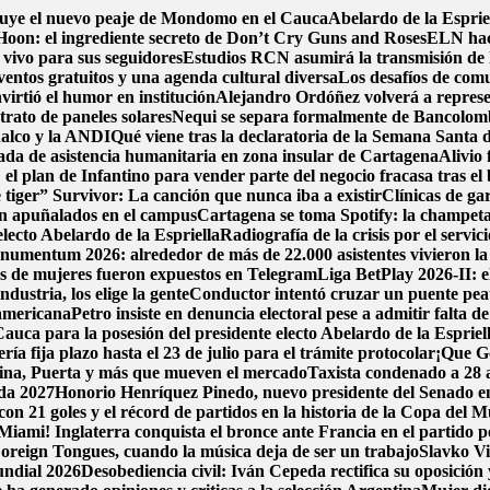
ruye el nuevo peaje de Mondomo en el Cauca
Abelardo de la Espriel
oon: el ingrediente secreto de Don’t Cry Guns and Roses
ELN hace
 vivo para sus seguidores
Estudios RCN asumirá la transmisión de la
ventos gratuitos y una agenda cultural diversa
Los desafíos de comu
irtió el humor en institución
Alejandro Ordóñez volverá a repres
trato de paneles solares
Nequi se separa formalmente de Bancolom
nalco y la ANDI
Qué viene tras la declaratoria de la Semana Santa
da de asistencia humanitaria en zona insular de Cartagena
Alivio 
el plan de Infantino para vender parte del negocio fracasa tras el
 tiger” Survivor: La canción que nunca iba a existir
Clínicas de ga
on apuñalados en el campus
Cartagena se toma Spotify: la champeta 
electo Abelardo de la Espriella
Radiografía de la crisis por el servi
umentum 2026: alrededor de más de 22.000 asistentes vivieron la 
mos de mujeres fueron expuestos en Telegram
Liga BetPlay 2026-II: e
dustria, los elige la gente
Conductor intentó cruzar un puente peat
damericana
Petro insiste en denuncia electoral pese a admitir falta d
auca para la posesión del presidente electo Abelardo de la Espriel
a fija plazo hasta el 23 de julio para el trámite protocolar
¡Que Go
pina, Puerta y más que mueven el mercado
Taxista condenado a 28 a
ada 2027
Honorio Henríquez Pinedo, nuevo presidente del Senado en 
con 21 goles y el récord de partidos en la historia de la Copa del 
Miami! Inglaterra conquista el bronce ante Francia en el partido po
oreign Tongues, cuando la música deja de ser un trabajo
Slavko Vi
undial 2026
Desobediencia civil: Iván Cepeda rectifica su oposición y