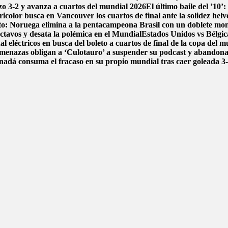
dazo 3-2 y avanza a cuartos del mundial 2026
El último baile del ’10’
icolor busca en Vancouver los cuartos de final ante la solidez helv
ito: Noruega elimina a la pentacampeona Brasil con un doblete m
ctavos y desata la polémica en el Mundial
Estados Unidos vs Bélgica
l eléctricos en busca del boleto a cuartos de final de la copa del 
menazas obligan a ‘Culotauro’ a suspender su podcast y abandon
adá consuma el fracaso en su propio mundial tras caer goleada 3