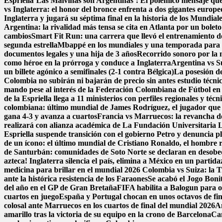
Espriella
‘Las Malvinas son Argentinas’: El polémico mensaje que 
vs Inglaterra: el honor del bronce enfrenta a dos gigantes europe
Inglaterra y jugará su séptima final en la historia de los Mundial
Argentina: la rivalidad más tensa se cita en Atlanta por un boleto
cambios
Smart Fit Run: una carrera que llevó el entrenamiento de 
segunda estrella
Mbappé en los mundiales y una temporada para e
documentos legales y una hija de 3 años
Recorrido sonoro por la 
como héroe en la prórroga y conduce a Inglaterra
Argentina vs Su
un billete agónico a semifinales (2-1 contra Bélgica)
La posesión de
Colombia no subirán ni bajarán de precio sin antes estudio técni
mando pese al interés de la Federación Colombiana de Fútbol en
de la Espriella llega a 11 ministerios con perfiles regionales y técn
colombiana: último mundial de James Rodríguez, el jugador que 
gana 4-3 y avanza a cuartos
Francia vs Marruecos: la revancha de 
realizará con alianza académica de La Fundación Universitaria 
Espriella suspende transición con el gobierno Petro y denuncia p
de un ícono: el último mundial de Cristiano Ronaldo, el hombre 
de Santurbán: comunidades de Soto Norte se declaran en desobedi
azteca! Inglaterra silencia el país, elimina a México en un parti
medicina para brillar en el mundial 2026
Colombia vs Suiza: la Tr
ante la histórica resistencia de los Faraones
Se acabó el Jogo Bon
del año en el GP de Gran Bretaña
FIFA habilita a Balogun para o
cuartos en juego
España y Portugal chocan en unos octavos de fina
colosal ante Marruecos en los cuartos de final del mundial 2026
A
amarillo tras la victoria de su equipo en la crono de Barcelona
Can