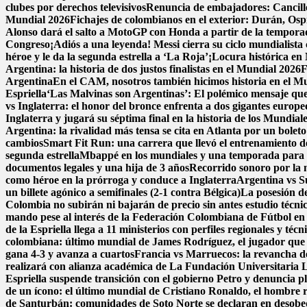
clubes por derechos televisivos
Renuncia de embajadores: Cancillerí
Mundial 2026
Fichajes de colombianos en el exterior: Durán, Os
Alonso dará el salto a MotoGP con Honda a partir de la tempor
Congreso
¡Adiós a una leyenda! Messi cierra su ciclo mundialista 
héroe y le da la segunda estrella a ‘La Roja’
¡Locura histórica en 
Argentina: la historia de dos justos finalistas en el Mundial 2026
F
Argentina
En el CAM, nosotros también hicimos historia en el M
Espriella
‘Las Malvinas son Argentinas’: El polémico mensaje que 
vs Inglaterra: el honor del bronce enfrenta a dos gigantes europe
Inglaterra y jugará su séptima final en la historia de los Mundial
Argentina: la rivalidad más tensa se cita en Atlanta por un boleto
cambios
Smart Fit Run: una carrera que llevó el entrenamiento de 
segunda estrella
Mbappé en los mundiales y una temporada para e
documentos legales y una hija de 3 años
Recorrido sonoro por la 
como héroe en la prórroga y conduce a Inglaterra
Argentina vs Su
un billete agónico a semifinales (2-1 contra Bélgica)
La posesión de
Colombia no subirán ni bajarán de precio sin antes estudio técni
mando pese al interés de la Federación Colombiana de Fútbol en
de la Espriella llega a 11 ministerios con perfiles regionales y técn
colombiana: último mundial de James Rodríguez, el jugador que 
gana 4-3 y avanza a cuartos
Francia vs Marruecos: la revancha de 
realizará con alianza académica de La Fundación Universitaria 
Espriella suspende transición con el gobierno Petro y denuncia p
de un ícono: el último mundial de Cristiano Ronaldo, el hombre 
de Santurbán: comunidades de Soto Norte se declaran en desobedi