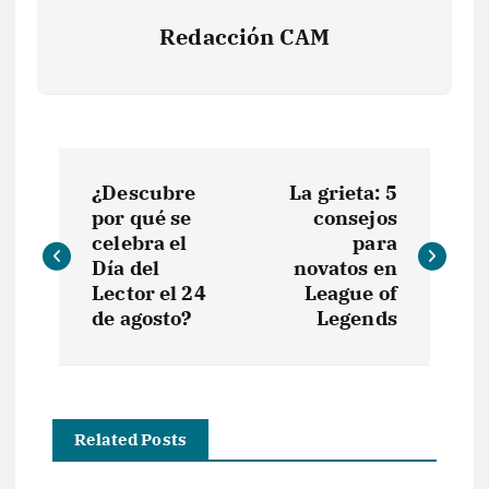
Redacción CAM
N
¿Descubre
La grieta: 5
a
por qué se
consejos
celebra el
para
v
Día del
novatos en
Lector el 24
League of
e
de agosto?
Legends
g
a
Related Posts