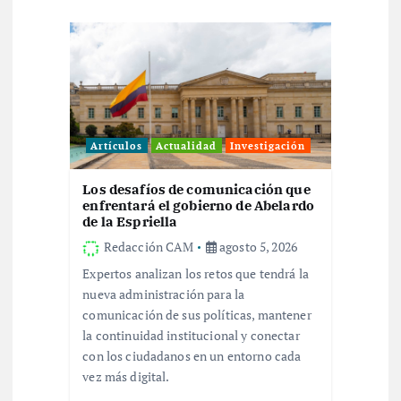
c
i
ó
n
Artículos
Actualidad
Investigación
d
Los desafíos de comunicación que
enfrentará el gobierno de Abelardo
e
de la Espriella
Redacción CAM
agosto 5, 2026
e
Expertos analizan los retos que tendrá la
nueva administración para la
n
comunicación de sus políticas, mantener
la continuidad institucional y conectar
t
con los ciudadanos en un entorno cada
vez más digital.
r