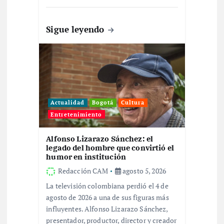
a
Sigue leyendo
d
a
s
Actualidad
Bogotá
Cultura
Entretenimiento
Alfonso Lizarazo Sánchez: el
legado del hombre que convirtió el
humor en institución
Redacción CAM
agosto 5, 2026
La televisión colombiana perdió el 4 de
agosto de 2026 a una de sus figuras más
influyentes. Alfonso Lizarazo Sánchez,
presentador, productor, director y creador