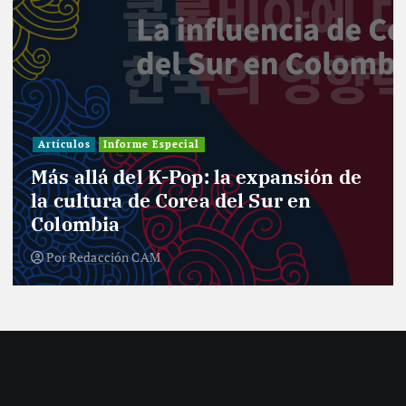
Investigación
Actualidad
Cultura
Infografía
Informe Especial
Política
Reportaje
Entre curules y violencia de género:
el desafío de las mujeres para el
nuevo Congreso
Por
Redacción CAM