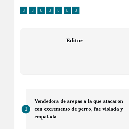
Editor
N
Vendedora de arepas a la que atacaron
a
con excremento de perro, fue violada y
empalada
v