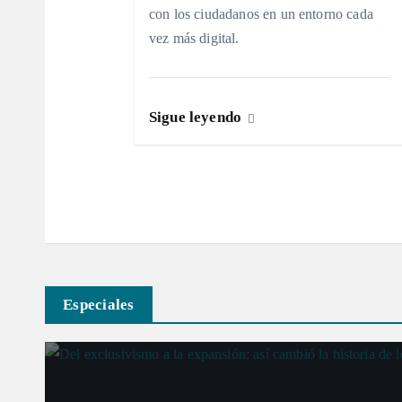
con los ciudadanos en un entorno cada
e
vez más digital.
e
Sigue leyendo
n
t
r
a
Especiales
d
a