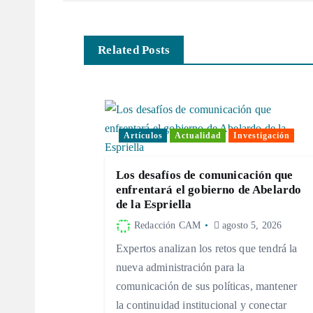
e
Related Posts
g
a
Artículos
Actualidad
Investigación
c
Los desafíos de comunicación que
i
enfrentará el gobierno de Abelardo
de la Espriella
ó
Redacción CAM
agosto 5, 2026
Expertos analizan los retos que tendrá la
n
nueva administración para la
comunicación de sus políticas, mantener
d
la continuidad institucional y conectar