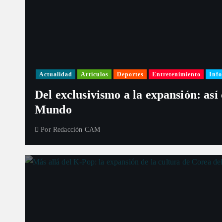
s
Actualidad
Artículos
Deportes
Entretenimiento
Info
Del exclusivismo a la expansión: así
Mundo
Por
Redacción CAM