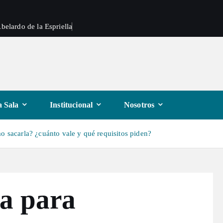
belardo de la Espriella
 Sala
Institucional
Nosotros
mo sacarla? ¿cuánto vale y qué requisitos piden?
ia para