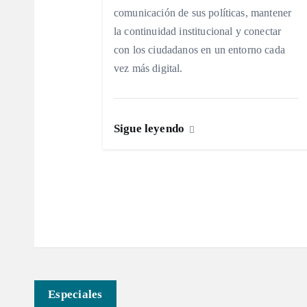
n
comunicación de sus políticas, mantener
la continuidad institucional y conectar
d
con los ciudadanos en un entorno cada
vez más digital.
e
e
Sigue leyendo
n
t
r
a
Especiales