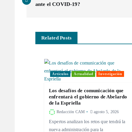
a
ante el COVID-19?
v
e
Related Posts
g
a
Artículos
Actualidad
Investigación
c
Los desafíos de comunicación que
enfrentará el gobierno de Abelardo
i
de la Espriella
Redacción CAM
agosto 5, 2026
ó
Expertos analizan los retos que tendrá la
nueva administración para la