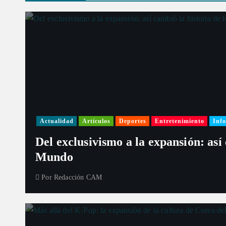
d
a
s
Actualidad
Artículos
Deportes
Entretenimiento
Info
Del exclusivismo a la expansión: así
Mundo
Por
Redacción CAM