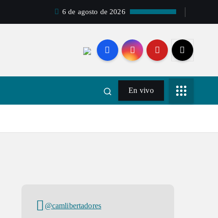
6 de agosto de 2026
En vivo
@camlibertadores