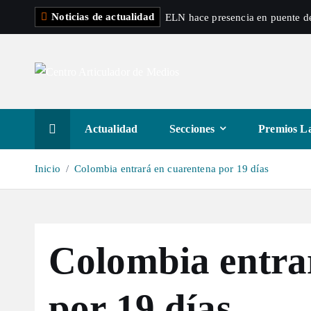
S
Noticias de actualidad
ELN hace presencia en puente de
a
l
t
a
r
a
Actualidad
Secciones
Premios La
l
c
Inicio
Colombia entrará en cuarentena por 19 días
o
n
t
e
Colombia entra
n
i
d
por 19 días
o