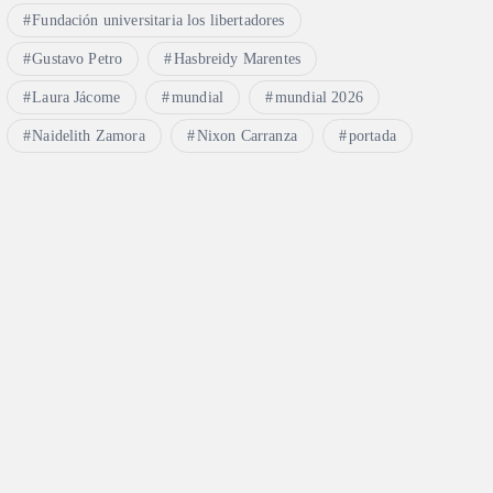
Fundación universitaria los libertadores
Gustavo Petro
Hasbreidy Marentes
Laura Jácome
mundial
mundial 2026
Naidelith Zamora
Nixon Carranza
portada