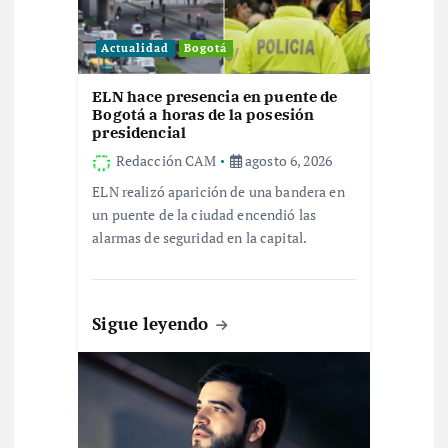
n
Actualidad
Bogotá
d
ELN hace presencia en puente de
Bogotá a horas de la posesión
e
presidencial
Redacción CAM
agosto 6, 2026
e
ELN realizó aparición de una bandera en
un puente de la ciudad encendió las
n
alarmas de seguridad en la capital.
t
Sigue leyendo
r
a
d