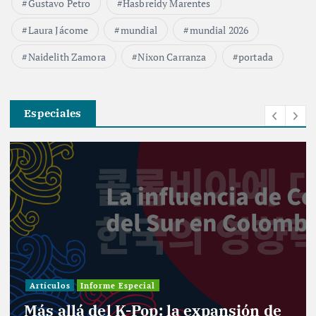
Gustavo Petro
Hasbreidy Marentes
Laura Jácome
mundial
mundial 2026
Naidelith Zamora
Nixon Carranza
portada
Especiales
Artículos
Informe Especial
Más allá del K-Pop: la expansión de