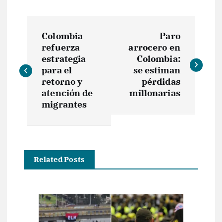
N
Colombia
Paro
a
refuerza
arrocero en
estrategia
Colombia:
v
para el
se estiman
retorno y
pérdidas
e
atención de
millonarias
migrantes
g
a
Related Posts
c
i
ó