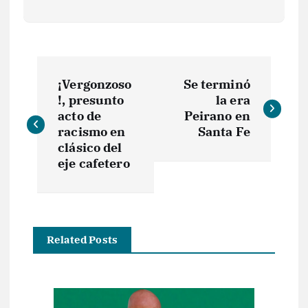
N
¡Vergonzoso
Se terminó
a
!, presunto
la era
acto de
Peirano en
v
racismo en
Santa Fe
clásico del
e
eje cafetero
g
a
Related Posts
c