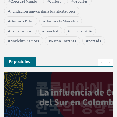
Copa del Mundo
Cultura
deportes
Fundación universitaria los libertadores
Gustavo Petro
Hasbreidy Marentes
Laura Jácome
mundial
mundial 2026
Naidelith Zamora
Nixon Carranza
portada
Especiales