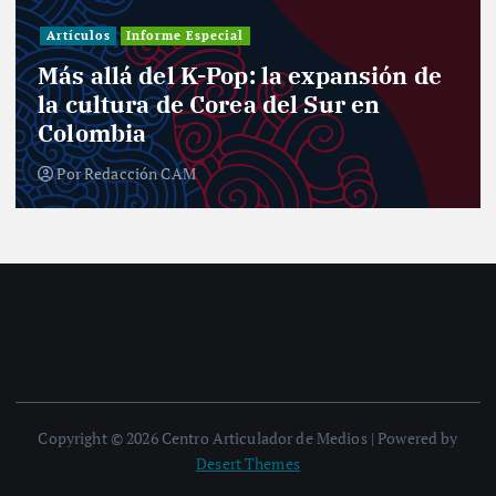
Investiga
s
Informe Especial
Informe E
lá del K-Pop: la expansión de
Entre 
tura de Corea del Sur en
el des
bia
nuevo
dacción CAM
Por
Red
Copyright © 2026 Centro Articulador de Medios | Powered by
Desert Themes