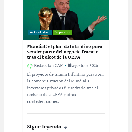
i
ó
n
Actualidad
Deportes
d
Mundial: el plan de Infantino para
vender parte del negocio fracasa
e
tras el boicot de la UEFA
Redacción CAM
agosto 3, 2026
e
El proyecto de Gianni Infantino para abrir
la comercialización del Mundial a
n
inversores privados fue retirado tras el
rechazo de la UEFA y otras
t
confederaciones.
r
a
Sigue leyendo