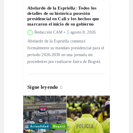
d
Abelardo de la Espriella: Todos los
detalles de su histórica posesión
presidencial en Cali y los hechos que
e
marcaron el inicio de su gobierno
Redacción CAM
agosto 8, 2026
e
Abelardo de la Espriella comenzó
formalmente su mandato presidencial para el
n
periodo 2026-2030 en una jornada sin
precedentes por realizarse fuera de Bogotá.
t
r
Sigue leyendo
a
d
a
Actualidad
Bogotá