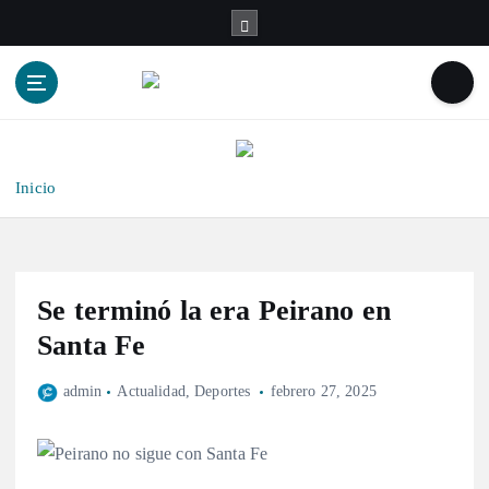
S
a
l
t
a
r
a
l
Inicio
c
o
n
t
Se terminó la era Peirano en
e
n
Santa Fe
i
d
admin
Actualidad
,
Deportes
febrero 27, 2025
o