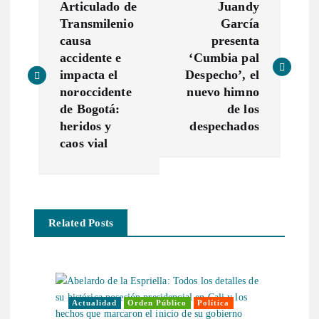
Articulado de
Juandy
a
Transmilenio
García
causa
presenta
v
accidente e
‘Cumbia pal
impacta el
Despecho’, el
e
noroccidente
nuevo himno
de Bogotá:
de los
g
heridos y
despechados
caos vial
a
c
Related Posts
i
ó
n
Actualidad
Orden Público
Política