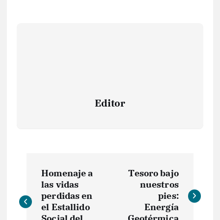
Editor
N
Homenaje a
Tesoro bajo
a
las vidas
nuestros
perdidas en
pies:
v
el Estallido
Energía
Social del
Geotérmica