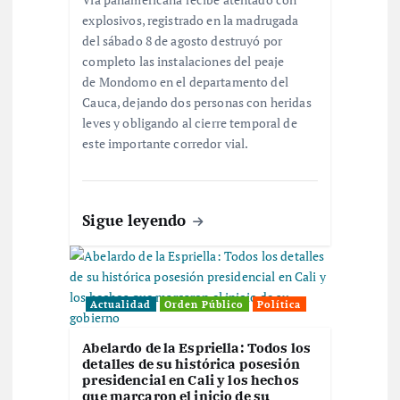
e
explosivos, registrado en la madrugada
del sábado 8 de agosto destruyó por
n
completo las instalaciones del peaje
de Mondomo en el departamento del
t
Cauca, dejando dos personas con heridas
leves y obligando al cierre temporal de
r
este importante corredor vial.
a
Sigue leyendo
d
a
Actualidad
Orden Público
Política
s
Abelardo de la Espriella: Todos los
detalles de su histórica posesión
presidencial en Cali y los hechos
que marcaron el inicio de su