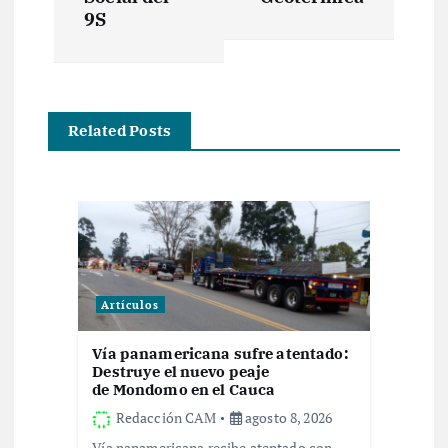
e
9S
g
a
Related Posts
c
i
ó
Artículos
n
Vía panamericana sufre atentado:
d
Destruye el nuevo peaje
de Mondomo en el Cauca
e
Redacción CAM
agosto 8, 2026
Vía panamericana recibe atentado con