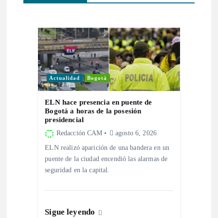
n
d
e
e
Actualidad
Bogotá
n
ELN hace presencia en puente de
Bogotá a horas de la posesión
t
presidencial
Redacción CAM
agosto 6, 2026
r
ELN realizó aparición de una bandera en un
puente de la ciudad encendió las alarmas de
a
seguridad en la capital.
d
Sigue leyendo