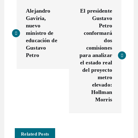
N
Alejandro
El presidente
a
Gaviria,
Gustavo
nuevo
Petro
v
ministro de
conformará
educación de
dos
e
Gustavo
comisiones
Petro
para analizar
g
el estado real
del proyecto
a
metro
elevado:
c
Hollman
Morris
i
ó
Related Posts