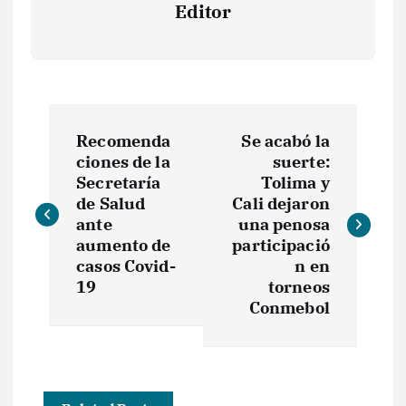
Editor
N
Recomenda
Se acabó la
a
ciones de la
suerte:
Secretaría
Tolima y
v
de Salud
Cali dejaron
ante
una penosa
e
aumento de
participació
casos Covid-
n en
19
torneos
g
Conmebol
a
c