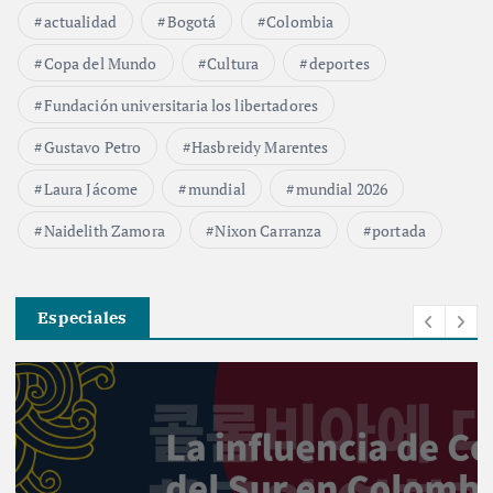
actualidad
Bogotá
Colombia
Copa del Mundo
Cultura
deportes
Fundación universitaria los libertadores
Gustavo Petro
Hasbreidy Marentes
Laura Jácome
mundial
mundial 2026
Naidelith Zamora
Nixon Carranza
portada
Especiales