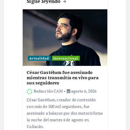
Sigue leyendo
a
d
a
s
Actualidad
Internacional
César Gastélum fue asesinado
mientras transmitía en vivo para
sus seguidores
Redacción CAM
agosto 6, 2026
César Gastélum, creador de contenido
con más de 500 mil seguidores, fue
asesinado a balazos por dos motociclistas
la noche del martes 4 de agosto en
Culiacán.