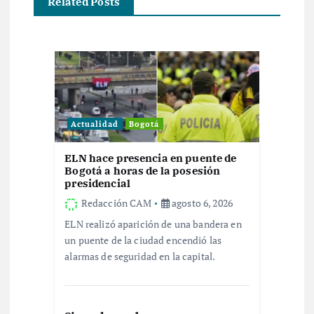
Related Posts
i
ó
n
d
Actualidad
Bogotá
e
ELN hace presencia en puente de
Bogotá a horas de la posesión
e
presidencial
Redacción CAM
agosto 6, 2026
n
ELN realizó aparición de una bandera en
un puente de la ciudad encendió las
t
alarmas de seguridad en la capital.
r