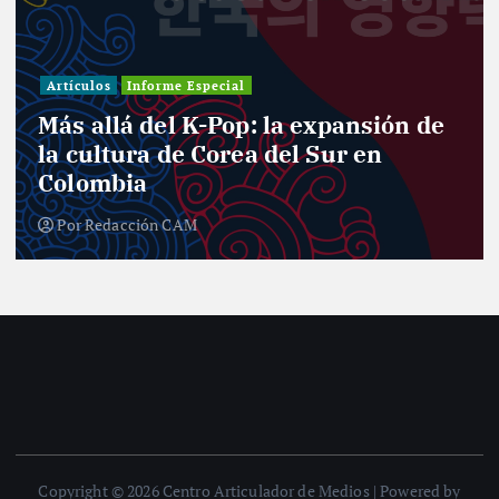
Investiga
s
Informe Especial
Informe E
lá del K-Pop: la expansión de
Entre 
tura de Corea del Sur en
el des
bia
nuevo
dacción CAM
Por
Red
Copyright © 2026 Centro Articulador de Medios | Powered by