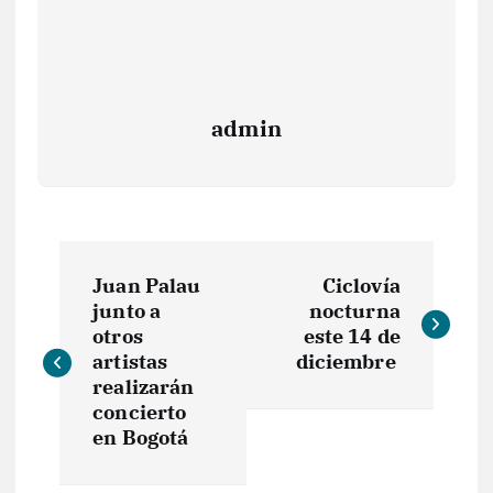
admin
N
Juan Palau
Ciclovía
a
junto a
nocturna
otros
este 14 de
v
artistas
diciembre
realizarán
e
concierto
en Bogotá
g