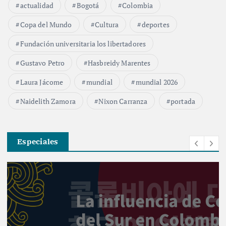
actualidad
Bogotá
Colombia
Copa del Mundo
Cultura
deportes
Fundación universitaria los libertadores
Gustavo Petro
Hasbreidy Marentes
Laura Jácome
mundial
mundial 2026
Naidelith Zamora
Nixon Carranza
portada
Especiales