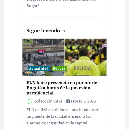
t
Bogotá.
r
Sigue leyendo
a
d
a
Actualidad
Bogotá
s
ELN hace presencia en puente de
Bogotá a horas de la posesión
presidencial
Redacción CAM
agosto 6, 2026
ELN realizó aparición de una bandera en
un puente de la ciudad encendió las
alarmas de seguridad en la capital.