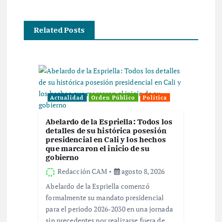
a
Related Posts
c
i
ó
Actualidad
Orden Público
Política
n
Abelardo de la Espriella: Todos los
detalles de su histórica posesión
d
presidencial en Cali y los hechos
que marcaron el inicio de su
e
gobierno
Redacción CAM
agosto 8, 2026
e
Abelardo de la Espriella comenzó
formalmente su mandato presidencial
n
para el periodo 2026-2030 en una jornada
sin precedentes por realizarse fuera de