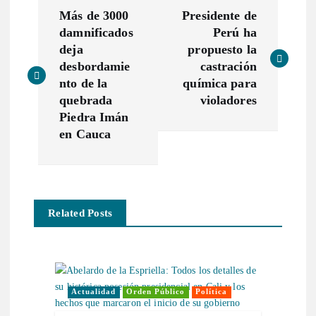
N
Más de 3000
Presidente de
a
damnificados
Perú ha
deja
propuesto la
v
desbordamie
castración
nto de la
química para
e
quebrada
violadores
Piedra Imán
g
en Cauca
a
c
Related Posts
i
ó
Actualidad
Orden Público
Política
n