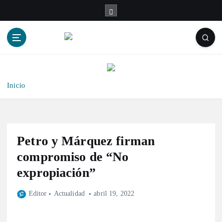
S
a
l
t
a
r
a
l
Inicio
c
o
n
t
Petro y Márquez firman
e
n
compromiso de “No
i
expropiación”
d
o
Editor
Actualidad
abril 19, 2022