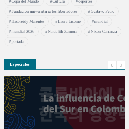
Copa del Mundo
Cultura
deportes
Fundación universitaria los libertadores
Gustavo Petro
Hasbreidy Marentes
Laura Jácome
mundial
mundial 2026
Naidelith Zamora
Nixon Carranza
portada
Especiales