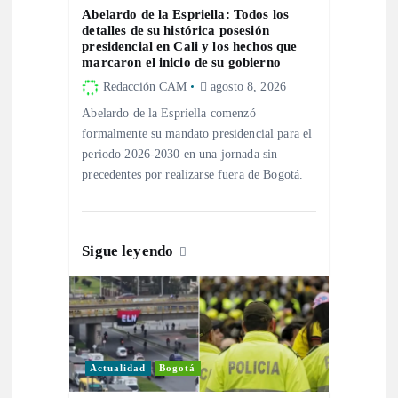
Abelardo de la Espriella: Todos los
d
detalles de su histórica posesión
presidencial en Cali y los hechos que
marcaron el inicio de su gobierno
e
Redacción CAM
agosto 8, 2026
Abelardo de la Espriella comenzó
e
formalmente su mandato presidencial para el
periodo 2026-2030 en una jornada sin
n
precedentes por realizarse fuera de Bogotá.
t
r
Sigue leyendo
a
d
Actualidad
Bogotá
a