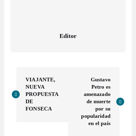
Editor
N
VIAJANTE,
Gustavo
a
NUEVA
Petro es
PROPUESTA
amenazado
v
DE
de muerte
FONSECA
por su
e
popularidad
en el país
g