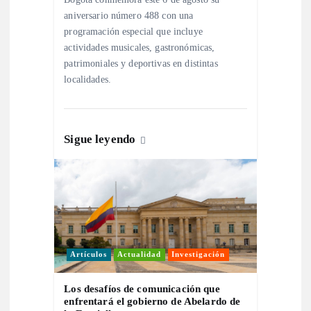
t
aniversario número 488 con una
programación especial que incluye
actividades musicales, gastronómicas,
r
patrimoniales y deportivas en distintas
localidades.
a
d
Sigue leyendo
a
s
Artículos
Actualidad
Investigación
Los desafíos de comunicación que
enfrentará el gobierno de Abelardo de