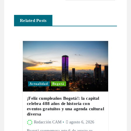
a
Related Posts
c
i
ó
n
d
Actualidad
Bogotá
e
¡Feliz cumpleaños Bogotá!: la capital
celebra 488 años de historia con
e
eventos gratuitos y una agenda cultural
diversa
Redacción CAM
agosto 6, 2026
n
Bogotá conmemora este 6 de agosto su