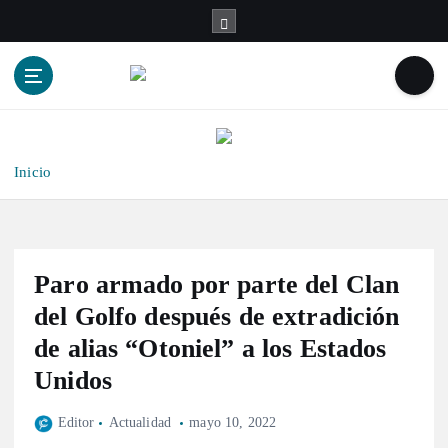
S
a
l
t
a
r
a
l
Inicio
c
o
n
t
Paro armado por parte del Clan
e
n
del Golfo después de extradición
i
de alias “Otoniel” a los Estados
d
Unidos
o
Editor
Actualidad
mayo 10, 2022