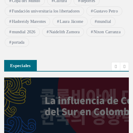
Copa del Mundo
Cultura
deportes
Fundación universitaria los libertadores
Gustavo Petro
Hasbreidy Marentes
Laura Jácome
mundial
mundial 2026
Naidelith Zamora
Nixon Carranza
portada
Especiales