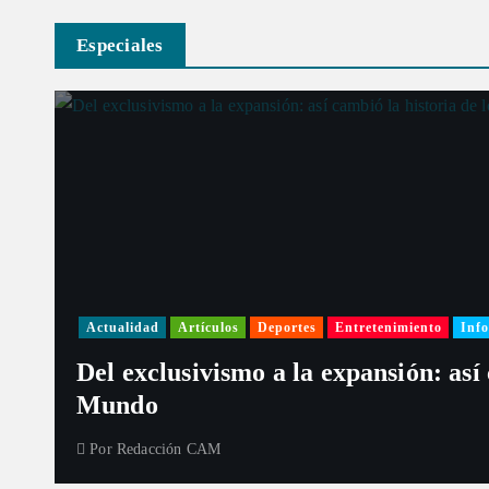
t
Especiales
r
a
d
a
s
Actualidad
Artículos
Deportes
Entretenimiento
Info
Del exclusivismo a la expansión: así
Mundo
Por
Redacción CAM