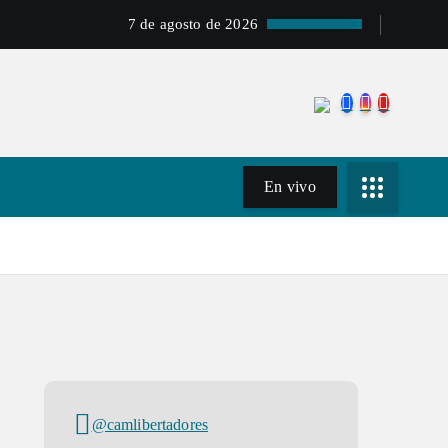
7 de agosto de 2026
En vivo
@camlibertadores