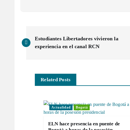
N
Estudiantes Libertadores vivieron la
a
experiencia en el canal RCN
v
e
Related Posts
g
Actualidad
Bogotá
a
ELN hace presencia en puente de
Bogotá a horas de la posesión