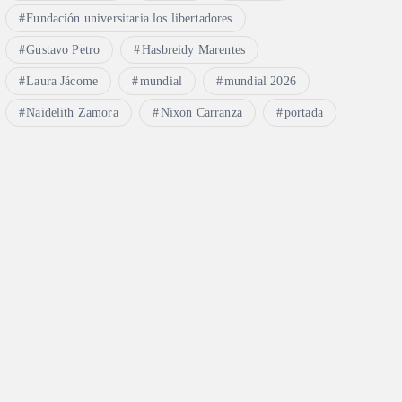
Fundación universitaria los libertadores
Gustavo Petro
Hasbreidy Marentes
Laura Jácome
mundial
mundial 2026
Naidelith Zamora
Nixon Carranza
portada