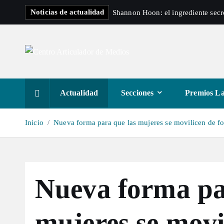
S
Noticias de actualidad
Shannon Hoon: el ingrediente sec
a
l
t
a
r
a
Actualidad
Secciones
Premios La
l
c
Inicio
Nueva forma para que las mujeres se movilicen de fo
o
n
t
e
Nueva forma pa
n
i
d
mujeres se movi
o