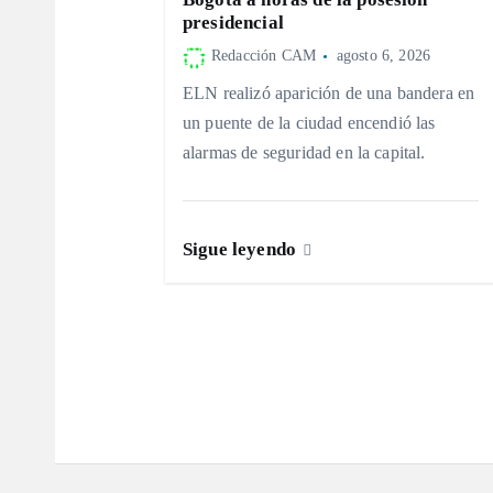
c
presidencial
i
Redacción CAM
agosto 6, 2026
ELN realizó aparición de una bandera en
ó
un puente de la ciudad encendió las
alarmas de seguridad en la capital.
n
d
Sigue leyendo
e
e
n