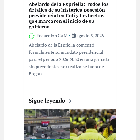
e
Abelardo de la Espriella: Todos los
detalles de su histórica posesión
e
presidencial en Cali y los hechos
que marcaron el inicio de su
gobierno
n
Redacción CAM
agosto 8, 2026
t
Abelardo de la Espriella comenzó
formalmente su mandato presidencial
r
para el periodo 2026-2030 en una jornada
sin precedentes por realizarse fuera de
Bogotá.
a
d
Sigue leyendo
a
s