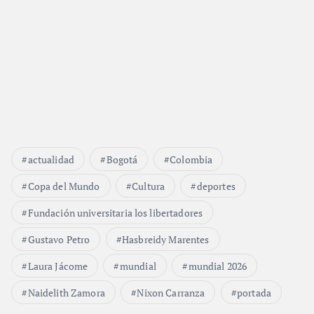
actualidad
Bogotá
Colombia
Copa del Mundo
Cultura
deportes
Fundación universitaria los libertadores
Gustavo Petro
Hasbreidy Marentes
Laura Jácome
mundial
mundial 2026
Naidelith Zamora
Nixon Carranza
portada