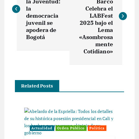
v
la Juventud:
Barco
la
Celebra el
e
democracia
LABFest
juvenil se
2025 bajo el
apodera de
Lema
g
Bogotá
«Asombrosa
mente
a
Cotidiano»
c
i
Related Posts
ó
n
d
Actualidad
Orden Público
Política