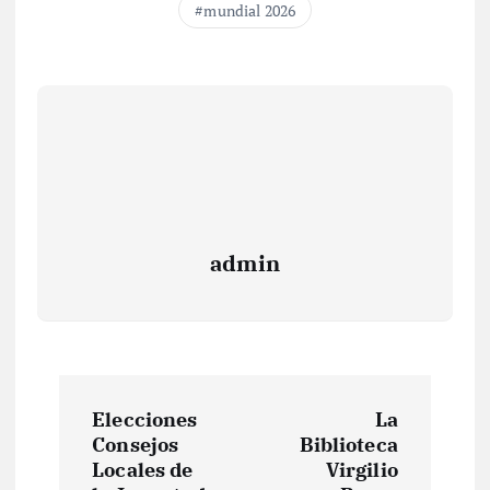
mundial 2026
admin
N
Elecciones
La
a
Consejos
Biblioteca
Locales de
Virgilio