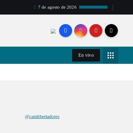
7 de agosto de 2026
En vivo
@camlibertadores