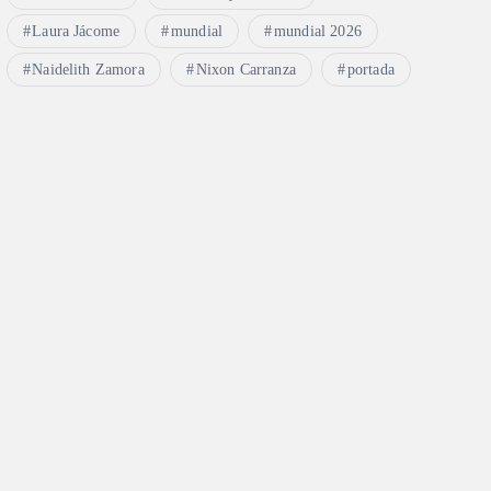
Laura Jácome
mundial
mundial 2026
Naidelith Zamora
Nixon Carranza
portada