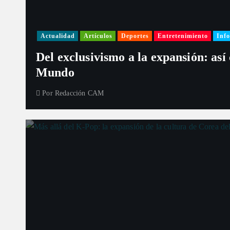
a
s
Actualidad
Artículos
Deportes
Entretenimiento
Info
Del exclusivismo a la expansión: así
Mundo
Por
Redacción CAM