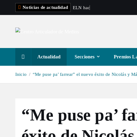
S
Noticias de actualidad
E
L
N
h
a
c
e
p
r
e
s
a
l
t
a
r
a
Actualidad
Secciones
Premios La
l
c
Inicio
“Me puse pa’ farrear” el nuevo éxito de Nicolás y M
o
n
t
e
“Me puse pa’ fa
n
i
d
éxito de Nicolá
o