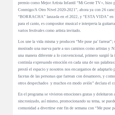
premio como Mejor Artista Infantil “Mi Gente TV», hizo pa
Conmigo/A Otro Nivel 2020-2021”, ahora ya con 26 cancio
“BORRACHA” lanzada en el 2022, y “ESTA VIDA” en el 20
para el canto, es compositor musical e interpreta la guita
varios festivales como artista invitado.
Los une la vida misma y producen “Me puse pa’ farrear”; s
mostrado una nueva parte a sus caminos como artistas y N
una manera diferente a lo convencional, primero surgió la 
continúa expresando emoción en cada una de sus palabras: 
prestó el espacio y nosotros nos encargamos de adaptarlo p
facetas de las personas que farrean con desamores, y como 
otros despechados y muchos en modo avión” declara el co
En el programa se vivieron emociones gratas y deleitaron 
sincronizado, así mismo, promocionando su tema, se puede v
comunidad a divertirse este fin de semana con “Me puse pa’