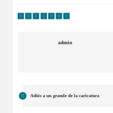
admin
N
Adiós a un grande de la caricatura
a