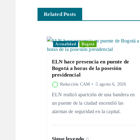
v
Related Posts
e
g
Actualidad
Bogotá
a
ELN hace presencia en puente de
Bogotá a horas de la posesión
c
presidencial
Redacción CAM
agosto 6, 2026
i
ELN realizó aparición de una bandera en
un puente de la ciudad encendió las
ó
alarmas de seguridad en la capital.
n
Sigue leyendo