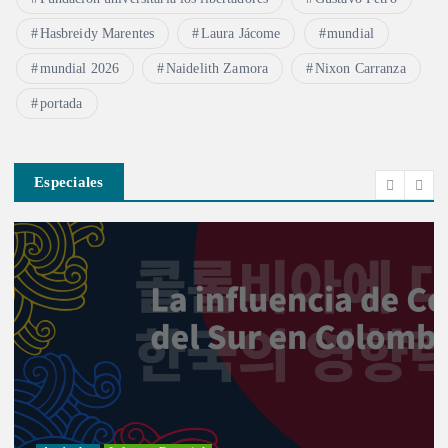
Hasbreidy Marentes
Laura Jácome
mundial
mundial 2026
Naidelith Zamora
Nixon Carranza
portada
Especiales