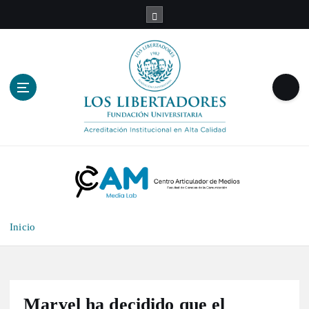
S
a
l
t
a
r
a
l
c
o
n
t
e
n
Inicio
i
d
o
Marvel ha decidido que el