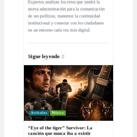
Expertos analizan los retos que tendrá la
n
nueva administración para la comunicación
de sus políticas, mantener la continuidad
institucional y conectar con los ciudadanos
t
en un entorno cada vez más digital.
r
a
Sigue leyendo
d
a
s
Artículos
Música
“Eye of the tiger” Survivor: La
canción que nunca iba a existir