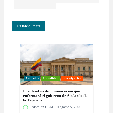
e
g
a
Related Posts
c
i
ó
n
Artículos
Actualidad
Investigación
d
Los desafíos de comunicación que
e
enfrentará el gobierno de Abelardo de
la Espriella
Redacción CAM
agosto 5, 2026
e