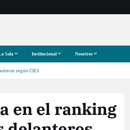
La Sala
Institucional
Nosotros
lanteros según CIES
a en el ranking
s delanteros