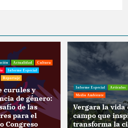
ación
Actualidad
Cultura
ía
Informe Especial
Reportaje
e curules y
Informe Especial
Artículos
Medio Ambiente
encia de género:
safío de las
Vergara la vida
res para el
campo que insp
o Congreso
transforma la c