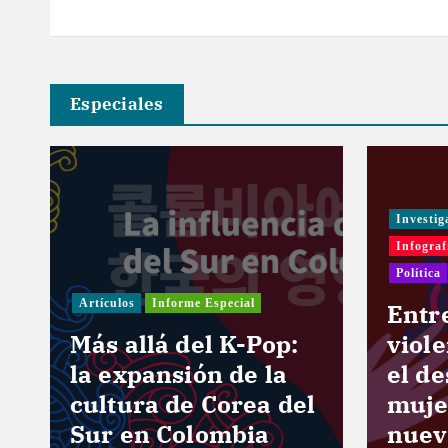
a
d
a
Especiales
s
Investig
Infograf
Política
Artículos
Informe Especial
e
Entr
Más allá del K-Pop:
viol
la expansión de la
el de
cultura de Corea del
muje
Sur en Colombia
nuev