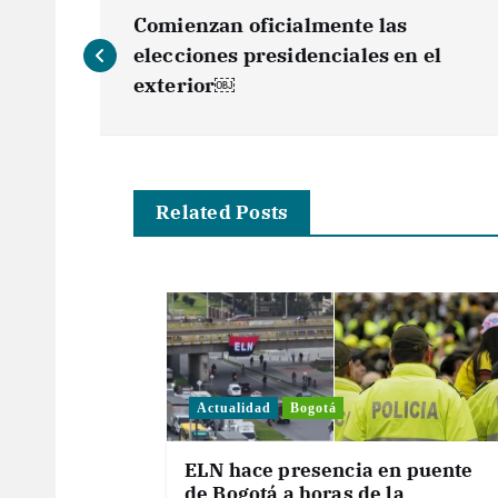
N
Comienzan oficialmente las
a
elecciones presidenciales en el
exterior￼
v
e
Related Posts
g
a
c
Actualidad
Bogotá
i
ELN hace presencia en puente
de Bogotá a horas de la