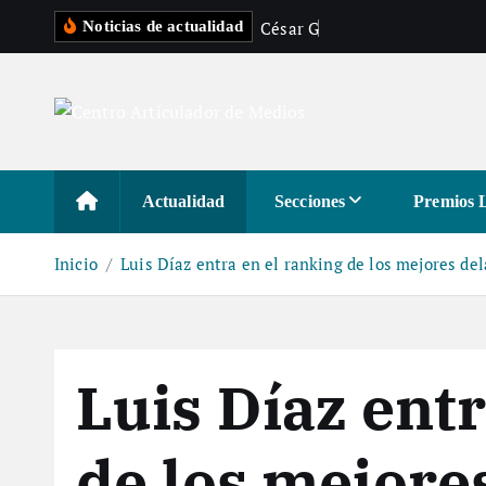
S
C
é
s
a
r
G
a
s
t
é
l
u
m
Noticias de actualidad
a
l
t
a
r
a
Actualidad
Secciones
Premios 
l
c
Inicio
Luis Díaz entra en el ranking de los mejores de
o
n
t
e
Luis Díaz entr
n
i
d
de los mejore
o