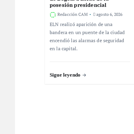
ó
posesión presidencial
n
Redacción CAM
agosto 6, 2026
ELN realizó aparición de una
d
bandera en un puente de la ciudad
encendió las alarmas de seguridad
e
en la capital.
e
Sigue leyendo
n
t
r