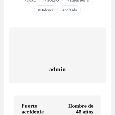
FARC
GOLFO
Karen Berjan
Ordenes
portada
admin
N
Fuerte
Hombre de
a
accidente
45 años