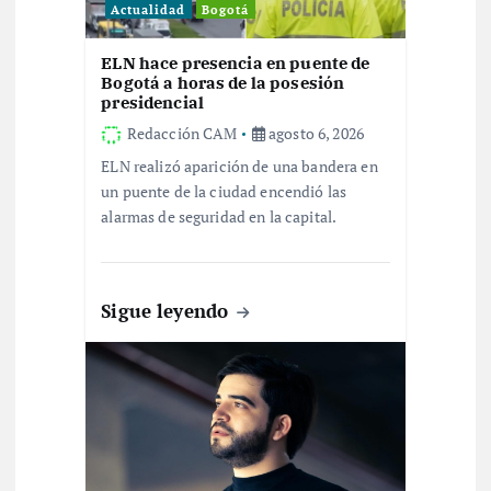
Actualidad
Bogotá
e
ELN hace presencia en puente de
e
Bogotá a horas de la posesión
presidencial
n
Redacción CAM
agosto 6, 2026
ELN realizó aparición de una bandera en
t
un puente de la ciudad encendió las
alarmas de seguridad en la capital.
r
a
Sigue leyendo
d
a
s