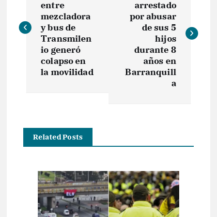
entre
arrestado
v
mezcladora
por abusar
y bus de
de sus 5
e
Transmilen
hijos
io generó
durante 8
colapso en
años en
g
la movilidad
Barranquill
a
a
c
i
Related Posts
ó
n
d