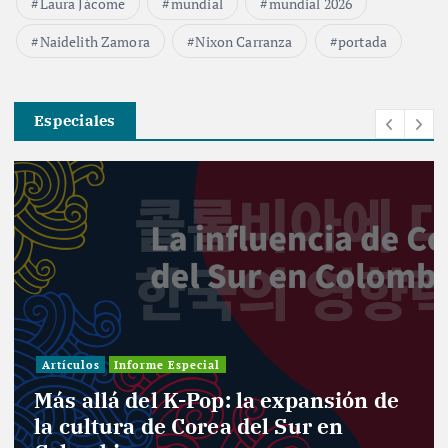
Laura Jácome
mundial
mundial 2026
Naidelith Zamora
Nixon Carranza
portada
Especiales
Artículos
Informe Especial
Más allá del K-Pop: la expansión de
la cultura de Corea del Sur en