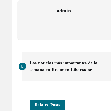
admin
N
Las noticias más importantes de la
a
semana en Resumen Libertador
v
e
Related Posts