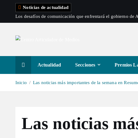
S
Noticias de actualidad
a
Los desafíos de comunicación que enfrentará el gobierno de A
l
t
a
r
a
l
Actualidad
Secciones
Premios La
c
o
Inicio
Las noticias más importantes de la semana en Resum
n
t
e
n
Las noticias má
i
d
o