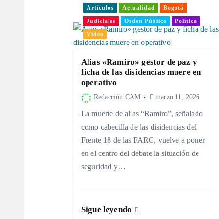
g
Artículos
Actualidad
Bogotá
Judiciales
Orden Público
Política
a
Video
c
Alias «Ramiro» gestor de paz y
ficha de las disidencias muere en
i
operativo
Redacción CAM
marzo 11, 2026
ó
La muerte de alias “Ramiro”, señalado
como cabecilla de las disidencias del
n
Frente 18 de las FARC, vuelve a poner
en el centro del debate la situación de
d
seguridad y…
e
Sigue leyendo