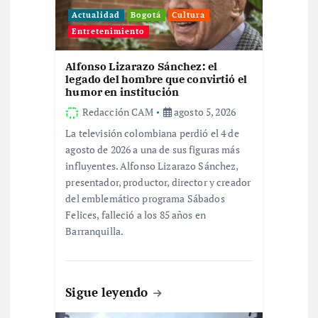
n
Actualidad
Bogotá
Cultura
d
Entretenimiento
e
Alfonso Lizarazo Sánchez: el
legado del hombre que convirtió el
humor en institución
e
Redacción CAM
agosto 5, 2026
n
La televisión colombiana perdió el 4 de
agosto de 2026 a una de sus figuras más
influyentes. Alfonso Lizarazo Sánchez,
t
presentador, productor, director y creador
del emblemático programa Sábados
r
Felices, falleció a los 85 años en
Barranquilla.
a
d
Sigue leyendo
a