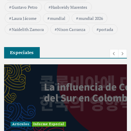
Gustavo Petro
Hasbreidy Marentes
Laura Jácome
mundial
mundial 2026
Naidelith Zamora
Nixon Carranza
portada
Especiales
Investigación
Actualidad
Cultura
Inf
Informe Especial
Política
Reportaje