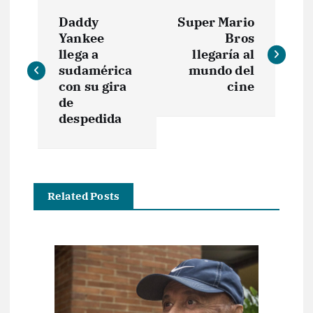
N
Daddy
Super Mario
a
Yankee
Bros
llega a
llegaría al
v
sudamérica
mundo del
con su gira
cine
e
de
despedida
g
a
Related Posts
c
i
ó