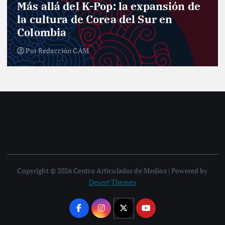
pansión de
Entre curules y violencia 
r en
el desafío de las mujeres 
nuevo Congreso
Por
Redacción CAM
Copyright © 2026 Centro Articulador de Medios | Powered by
Desert Themes