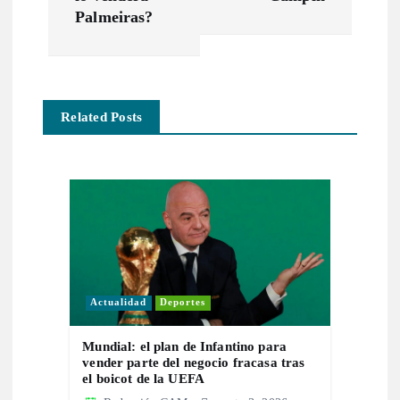
e
Palmeiras?
g
a
Related Posts
c
i
ó
n
Actualidad
Deportes
d
Mundial: el plan de Infantino para
e
vender parte del negocio fracasa tras
el boicot de la UEFA