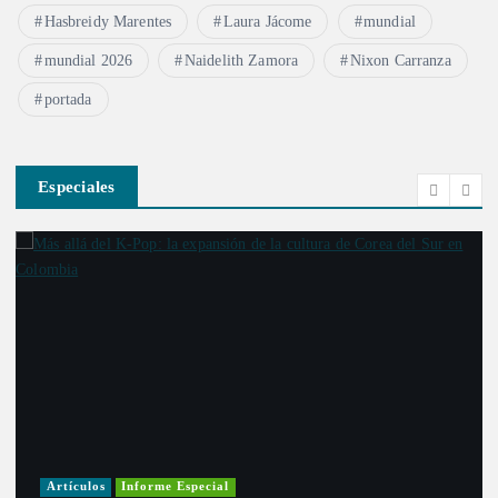
Hasbreidy Marentes
Laura Jácome
mundial
mundial 2026
Naidelith Zamora
Nixon Carranza
portada
Especiales
Artículos
Informe Especial