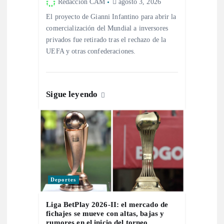
Redacción CAM
agosto 3, 2026
e
El proyecto de Gianni Infantino para abrir la
n
comercialización del Mundial a inversores
privados fue retirado tras el rechazo de la
UEFA y otras confederaciones.
t
r
Sigue leyendo
a
d
a
s
Deportes
Liga BetPlay 2026-II: el mercado de
fichajes se mueve con altas, bajas y
rumores en el inicio del torneo