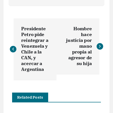
N
Presidente
Hombre
a
Petro pide
hace
reintegrar a
justicia por
v
Venezuela y
mano
Chile a la
propia al
e
CAN, y
agresor de
acercar a
su hija
Argentina
g
a
c
Related Posts
i