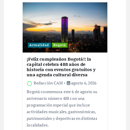
ó
n
d
Actualidad
Bogotá
e
¡Feliz cumpleaños Bogotá!: la
e
capital celebra 488 años de
historia con eventos gratuitos y
una agenda cultural diversa
n
Redacción CAM
agosto 6, 2026
Bogotá conmemora este 6 de agosto su
t
aniversario número 488 con una
programación especial que incluye
r
actividades musicales, gastronómicas,
patrimoniales y deportivas en distintas
a
localidades.