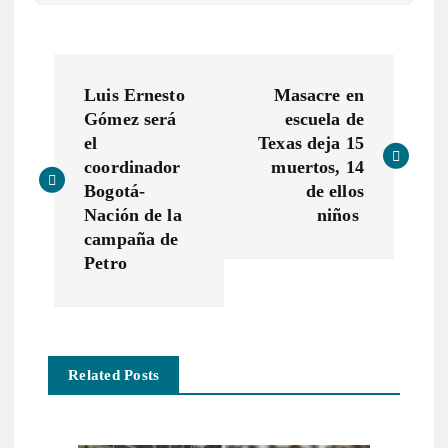
N
Luis Ernesto
Masacre en
a
Gómez será
escuela de
el
Texas deja 15
v
coordinador
muertos, 14
Bogotá-
de ellos
e
Nación de la
niños
campaña de
g
Petro
a
c
Related Posts
i