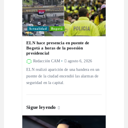
ó
n
Actualidad
Bogotá
d
ELN hace presencia en puente de
e
Bogotá a horas de la posesión
presidencial
e
Redacción CAM
agosto 6, 2026
ELN realizó aparición de una bandera en un
n
puente de la ciudad encendió las alarmas de
seguridad en la capital.
t
r
Sigue leyendo
a